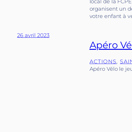
local de la FCPE 
organisent un dé
votre enfant à v
26 avril 2023
Apéro Vél
ACTIONS
, 
SAI
Apéro Vélo le je