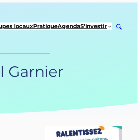
upes locaux
Pratique
Agenda
S’investir
l Garnier