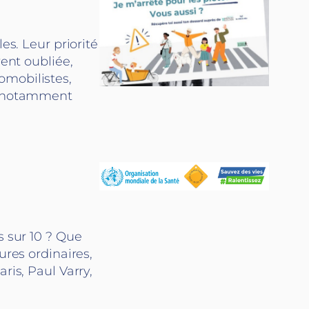
es. Leur priorité
vent oubliée,
omobilistes,
s, notamment
s sur 10 ? Que
ures ordinaires,
ris, Paul Varry,