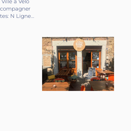
Ville à Vélo
z accompagner
ntes: N Ligne…