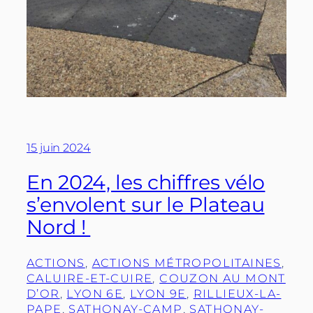
15 juin 2024
En 2024, les chiffres vélo
s’envolent sur le Plateau
Nord !
ACTIONS
, 
ACTIONS MÉTROPOLITAINES
, 
CALUIRE-ET-CUIRE
, 
COUZON AU MONT
D’OR
, 
LYON 6E
, 
LYON 9E
, 
RILLIEUX-LA-
PAPE
, 
SATHONAY-CAMP
, 
SATHONAY-