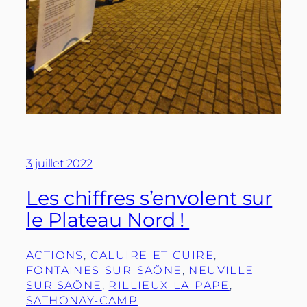
3 juillet 2022
Les chiffres s’envolent sur
le Plateau Nord !
ACTIONS
, 
CALUIRE-ET-CUIRE
, 
FONTAINES-SUR-SAÔNE
, 
NEUVILLE
SUR SAÔNE
, 
RILLIEUX-LA-PAPE
, 
SATHONAY-CAMP