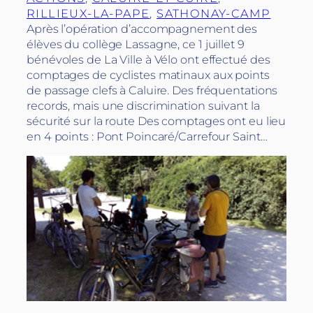
RILLIEUX-LA-PAPE
, 
SATHONAY-CAMP
Après l’opération d’accompagnement des
élèves du collège Lassagne, ce 1 juillet 9
bénévoles de La Ville à Vélo ont effectué des
comptages de cyclistes matinaux aux points
de passage clefs à Caluire. Des fréquentations
records, mais une discrimination suivant la
sécurité sur la route Des comptages ont eu lieu
en 4 points : Pont Poincaré/Carrefour Saint…