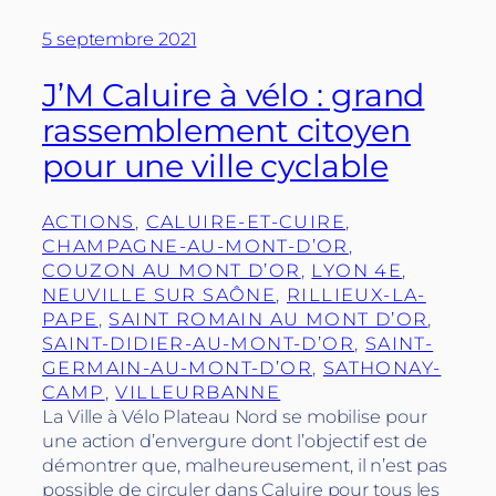
5 septembre 2021
J’M Caluire à vélo : grand
rassemblement citoyen
pour une ville cyclable
ACTIONS
, 
CALUIRE-ET-CUIRE
, 
CHAMPAGNE-AU-MONT-D’OR
, 
COUZON AU MONT D’OR
, 
LYON 4E
, 
NEUVILLE SUR SAÔNE
, 
RILLIEUX-LA-
PAPE
, 
SAINT ROMAIN AU MONT D’OR
, 
SAINT-DIDIER-AU-MONT-D’OR
, 
SAINT-
GERMAIN-AU-MONT-D’OR
, 
SATHONAY-
CAMP
, 
VILLEURBANNE
La Ville à Vélo Plateau Nord se mobilise pour
une action d’envergure dont l’objectif est de
démontrer que, malheureusement, il n’est pas
possible de circuler dans Caluire pour tous les