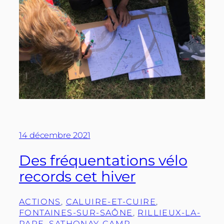
14 décembre 2021
Des fréquentations vélo
records cet hiver
ACTIONS
, 
CALUIRE-ET-CUIRE
, 
FONTAINES-SUR-SAÔNE
, 
RILLIEUX-LA-
PAPE
, 
SATHONAY-CAMP