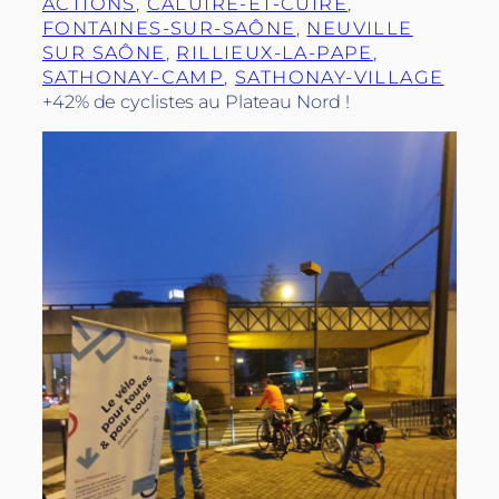
ACTIONS
, 
CALUIRE-ET-CUIRE
, 
FONTAINES-SUR-SAÔNE
, 
NEUVILLE
SUR SAÔNE
, 
RILLIEUX-LA-PAPE
, 
SATHONAY-CAMP
, 
SATHONAY-VILLAGE
+42% de cyclistes au Plateau Nord !