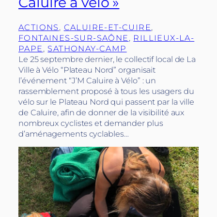
Caluire à vélo »
ACTIONS
, 
CALUIRE-ET-CUIRE
, 
FONTAINES-SUR-SAÔNE
, 
RILLIEUX-LA-
PAPE
, 
SATHONAY-CAMP
Le 25 septembre dernier, le collectif local de La
Ville à Vélo “Plateau Nord” organisait
l’événement “J’M Caluire à Vélo” : un
rassemblement proposé à tous les usagers du
vélo sur le Plateau Nord qui passent par la ville
de Caluire, afin de donner de la visibilité aux
nombreux cyclistes et demander plus
d’aménagements cyclables…