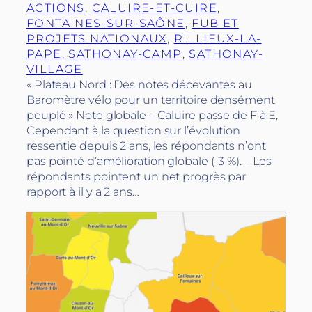
ACTIONS
, 
CALUIRE-ET-CUIRE
, 
FONTAINES-SUR-SAÔNE
, 
FUB ET
PROJETS NATIONAUX
, 
RILLIEUX-LA-
PAPE
, 
SATHONAY-CAMP
, 
SATHONAY-
VILLAGE
« Plateau Nord : Des notes décevantes au
Baromètre vélo pour un territoire densément
peuplé » Note globale – Caluire passe de F à E,
Cependant à la question sur l’évolution
ressentie depuis 2 ans, les répondants n’ont
pas pointé d’amélioration globale (-3 %). – Les
répondants pointent un net progrès par
rapport à il y a 2 ans…