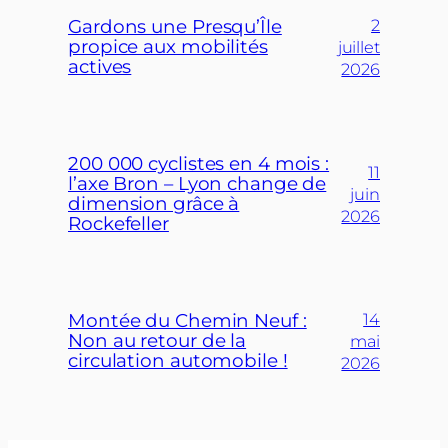
Gardons une Presqu’Île
2
propice aux mobilités
juillet
actives
2026
200 000 cyclistes en 4 mois :
11
l’axe Bron – Lyon change de
juin
dimension grâce à
2026
Rockefeller
Montée du Chemin Neuf :
14
Non au retour de la
mai
circulation automobile !
2026