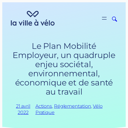
Aller
au
contenu
Le Plan Mobilité
Employeur, un quadruple
enjeu sociétal,
environnemental,
économique et de santé
au travail
21 avril
Actions
, 
Réglementation
, 
Vélo
2022
Pratique