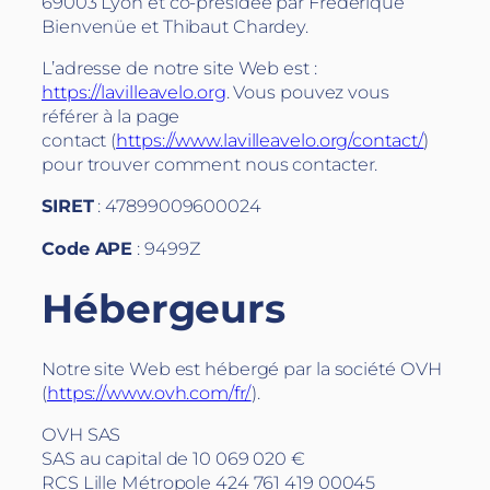
69003 Lyon et co-présidée par Frédérique
Bienvenüe et Thibaut Chardey.
L’adresse de notre site Web est :
https://lavilleavelo.org
. Vous pouvez vous
référer à la page
contact (
https://www.lavilleavelo.org/contact/
)
pour trouver comment nous contacter.
SIRET
: 47899009600024
Code APE
: 9499Z
Hébergeurs
Notre site Web est hébergé par la société OVH
(
https://www.ovh.com/fr/
).
OVH SAS
SAS au capital de 10 069 020 €
RCS Lille Métropole 424 761 419 00045