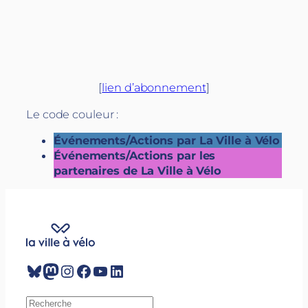
[
lien d’abonnement
]
Le code couleur :
Événements/Actions par La Ville à Vélo
Événements/Actions par les
partenaires de La Ville à Vélo
Bluesky
Mastodon
Instagram
Facebook
YouTube
LinkedIn
R