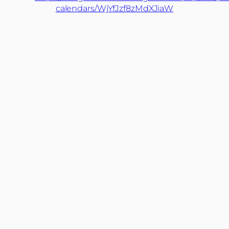
calendars/WjYfJzf8zMdXJiaW