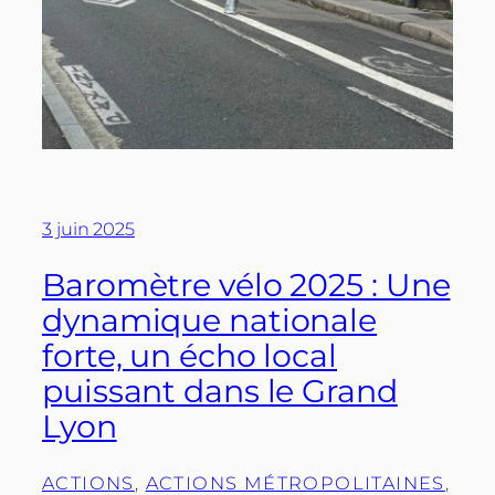
3 juin 2025
Baromètre vélo 2025 : Une
dynamique nationale
forte, un écho local
puissant dans le Grand
Lyon
ACTIONS
, 
ACTIONS MÉTROPOLITAINES
, 