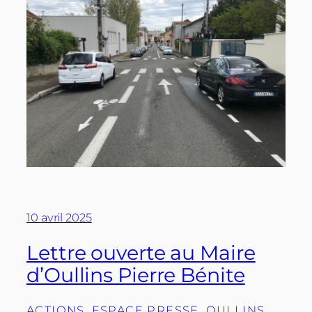
10 avril 2025
Lettre ouverte au Maire
d’Oullins Pierre Bénite
ACTIONS
, 
ESPACE PRESSE
, 
OULLINS
, 