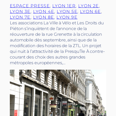
ESPACE PRESSE
, 
LYON 1ER
, 
LYON 2E
, 
LYON 3E
, 
LYON 4E
, 
LYON 5E
, 
LYON 6E
, 
LYON 7E
, 
LYON 8E
, 
LYON 9E
Les associations La Ville à Vélo et Les Droits du
Piéton s’inquiètent de l’annonce de la
réouverture de la rue Grenette à la circulation
automobile dès septembre, ainsi que de la
modification des horaires de la ZTL. Un projet
qui nuit à l’attractivité de la Presqu’Île À contre-
courant des choix des autres grandes
métropoles européennes,…