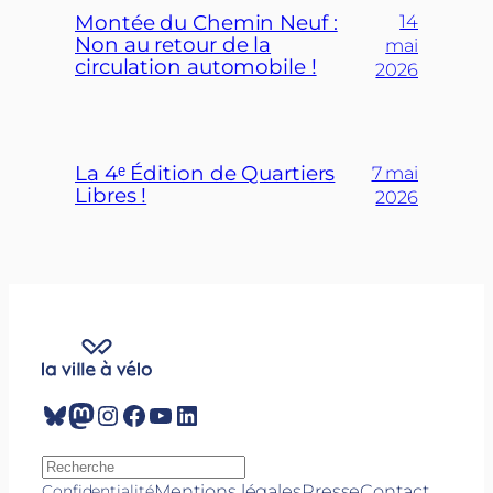
Montée du Chemin Neuf :
14
Non au retour de la
mai
circulation automobile !
2026
La 4ᵉ Édition de Quartiers
7 mai
Libres !
2026
Bluesky
Mastodon
Instagram
Facebook
YouTube
LinkedIn
R
e
Mentions légales
Presse
Contact
Confidentialité