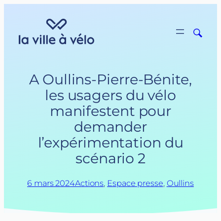
Aller
au
contenu
A Oullins-Pierre-Bénite,
les usagers du vélo
manifestent pour
demander
l’expérimentation du
scénario 2
6 mars 2024
Actions
, 
Espace presse
, 
Oullins