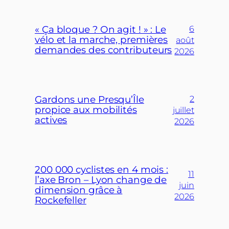
« Ça bloque ? On agit ! » : Le
6
vélo et la marche, premières
août
demandes des contributeurs
2026
Gardons une Presqu’Île
2
propice aux mobilités
juillet
actives
2026
200 000 cyclistes en 4 mois :
11
l’axe Bron – Lyon change de
juin
dimension grâce à
2026
Rockefeller