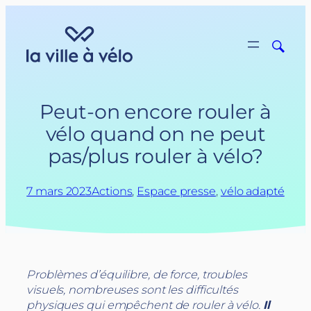
Aller
au
contenu
Peut-on encore rouler à
vélo quand on ne peut
pas/plus rouler à vélo?
7 mars 2023
Actions
, 
Espace presse
, 
vélo adapté
Problèmes d’équilibre, de force, troubles
visuels, nombreuses sont les difficultés
physiques qui empêchent de rouler à vélo.
Il