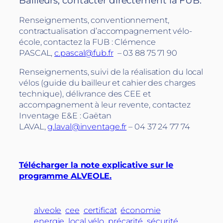
Bailleurs, contacter directement la FUB:
Renseignements, conventionnement,
contractualisation d’accompagnement vélo-
école, contactez la FUB : Clémence
PASCAL,
c.pascal@fub.fr
– 03 88 75 71 90
Renseignements, suivi de la réalisation du local
vélos (guide du bailleur et cahier des charges
technique), délivrance des CEE et
accompagnement à leur revente, contactez
Inventage E&E : Gaëtan
LAVAL,
g.laval@inventage.fr
– 04 37 24 77 74
Télécharger la note explicative sur le
programme ALVEOLE.
alveole
cee
certificat
économie
energie
local vélo
précarité
sécurité