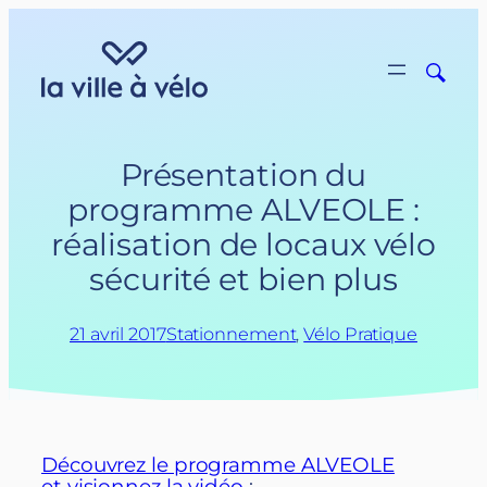
Aller
au
contenu
Présentation du
programme ALVEOLE :
réalisation de locaux vélo
sécurité et bien plus
21 avril 2017
Stationnement
, 
Vélo Pratique
Découvrez le programme ALVEOLE
et visionnez la vidéo
: