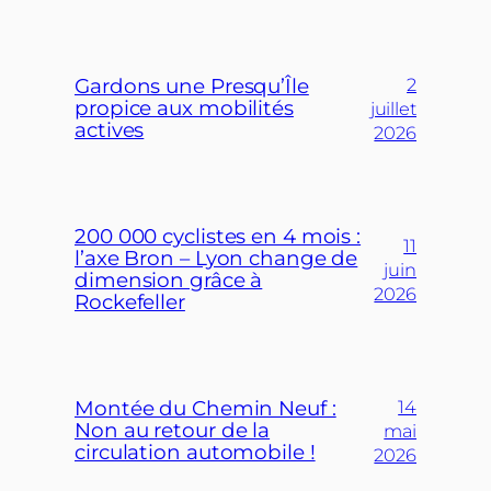
Gardons une Presqu’Île
2
propice aux mobilités
juillet
actives
2026
200 000 cyclistes en 4 mois :
11
l’axe Bron – Lyon change de
juin
dimension grâce à
2026
Rockefeller
Montée du Chemin Neuf :
14
Non au retour de la
mai
circulation automobile !
2026