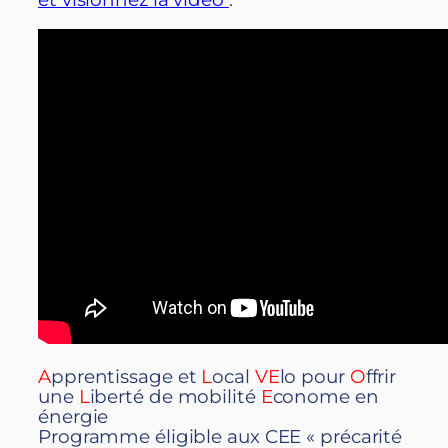
A
pprentissage et
L
ocal
VE
lo pour
O
ffrir
une
L
iberté de mobilité
E
conome en
énergie
Programme éligible aux CEE « précarité