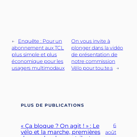
←
Enquête : Pour un
On vous invite à
abonnement aux TCL
plonger dans la vidéo
plus simple et plus
de présentation de
économique pour les
notre commission
usagers multimodaux
Vélo pour tou.te.s
→
PLUS DE PUBLICATIONS
« Ça bloque ? On agit ! » : Le
6
vélo et la marche, premières
août