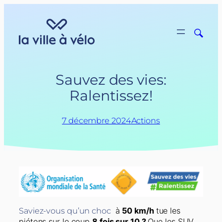
Aller
au
contenu
Sauvez des vies:
Ralentissez!
7 décembre 2024
Actions
Saviez-vous qu’un choc
à
50 km/h
tue les
piétons sur le coup
8 fois sur 10 ?
Que les SUV