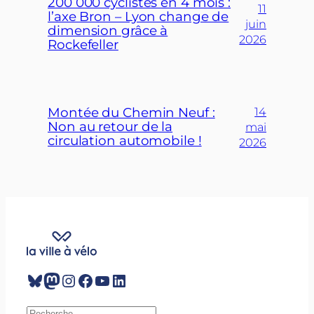
200 000 cyclistes en 4 mois :
11
l’axe Bron – Lyon change de
juin
dimension grâce à
2026
Rockefeller
Montée du Chemin Neuf :
14
Non au retour de la
mai
circulation automobile !
2026
Bluesky
Mastodon
Instagram
Facebook
YouTube
LinkedIn
R