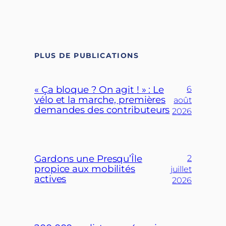
PLUS DE PUBLICATIONS
« Ça bloque ? On agit ! » : Le
6
vélo et la marche, premières
août
demandes des contributeurs
2026
Gardons une Presqu’Île
2
propice aux mobilités
juillet
actives
2026