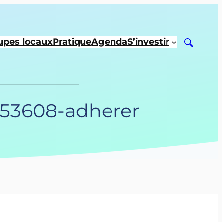
upes locaux
Pratique
Agenda
S’investir
/153608-adherer