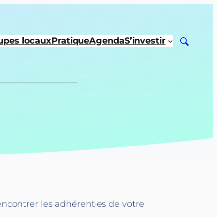
upes locaux
Pratique
Agenda
S’investir
encontrer les adhérent·es de votre