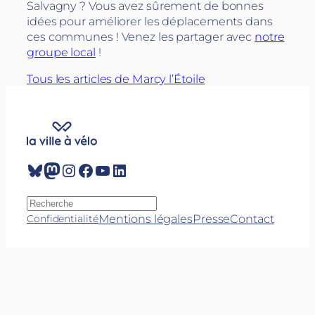
Salvagny ? Vous avez sûrement de bonnes
idées pour améliorer les déplacements dans
ces communes ! Venez les partager avec
notre
groupe local
!
Tous les articles de Marcy l’Étoile
Bluesky
Mastodon
Instagram
Facebook
YouTube
LinkedIn
R
e
Mentions légales
Presse
Contact
Confidentialité
c
h
e
r
c
h