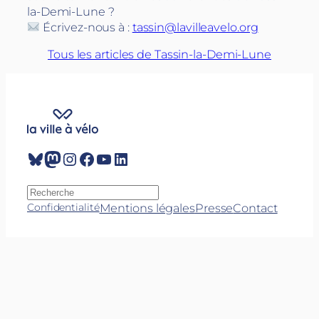
la-Demi-Lune ?
Écrivez-nous à :
tassin@lavilleavelo.org
Tous les articles de Tassin-la-Demi-Lune
Bluesky
Mastodon
Instagram
Facebook
YouTube
LinkedIn
R
e
Mentions légales
Presse
Contact
Confidentialité
c
h
e
r
c
h
e