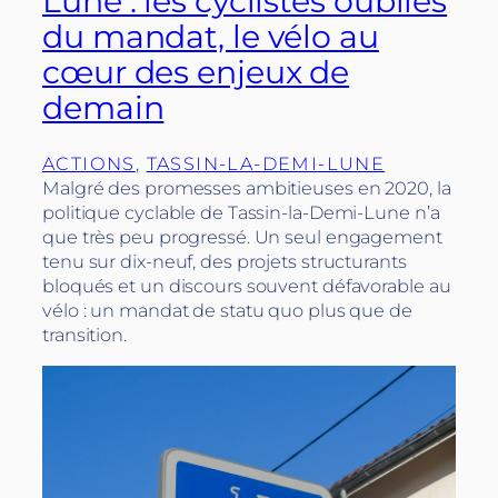
Lune : les cyclistes oubliés
du mandat, le vélo au
cœur des enjeux de
demain
ACTIONS
, 
TASSIN-LA-DEMI-LUNE
Malgré des promesses ambitieuses en 2020, la
politique cyclable de Tassin-la-Demi-Lune n’a
que très peu progressé. Un seul engagement
tenu sur dix-neuf, des projets structurants
bloqués et un discours souvent défavorable au
vélo : un mandat de statu quo plus que de
transition.