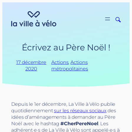
Aller
au
contenu
Écrivez au Père Noël !
17 décembre
Actions
, 
Actions
2020
métropolitaines
Depuis le 1er décembre, La Ville à Vélo publie
quotidiennement
sur les réseaux sociaux
des
idées d’aménagements à demander au Père
Noël avec le hashtag
#CherPereNoel
. Les
adhérent·e·s de La Ville à Vélo sont appelé·e·s à