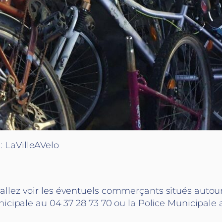
 : LaVilleAVelo
c, allez voir les éventuels commerçants situés autou
cipale au 04 37 28 73 70 ou la Police Municipale