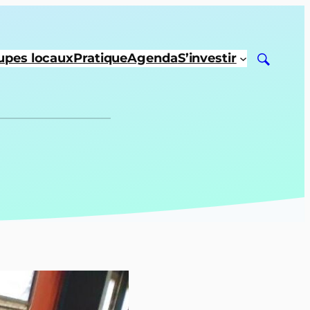
upes locaux
Pratique
Agenda
S’investir