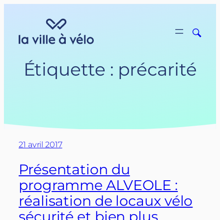
Aller
au
contenu
Étiquette :
précarité
21 avril 2017
Présentation du
programme ALVEOLE :
réalisation de locaux vélo
sécurité et bien plus