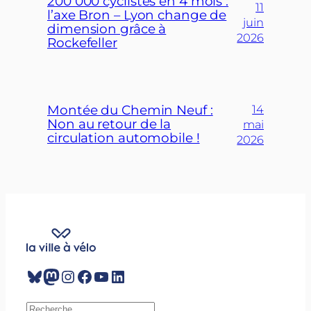
200 000 cyclistes en 4 mois :
11
l’axe Bron – Lyon change de
juin
dimension grâce à
2026
Rockefeller
Montée du Chemin Neuf :
14
Non au retour de la
mai
circulation automobile !
2026
Bluesky
Mastodon
Instagram
Facebook
YouTube
LinkedIn
R