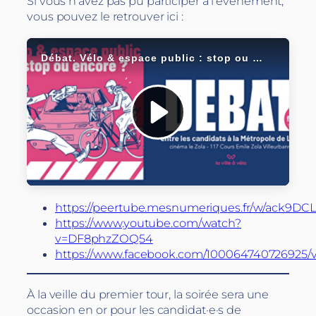
Si vous n’avez pas pu participer à l’événement,
vous pouvez le retrouver ici :
https://peertube.mesnumeriques.fr/w/ack9
https://www.youtube.com/watch?
v=DF8phzZOQ54
https://www.facebook.com/100064740726925/v
À la veille du premier tour, la soirée sera une
occasion en or pour les candidat·e·s de