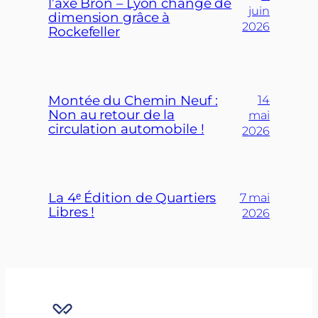
l’axe Bron – Lyon change de
juin
dimension grâce à
2026
Rockefeller
Montée du Chemin Neuf :
14
Non au retour de la
mai
circulation automobile !
2026
La 4ᵉ Édition de Quartiers
7 mai
Libres !
2026