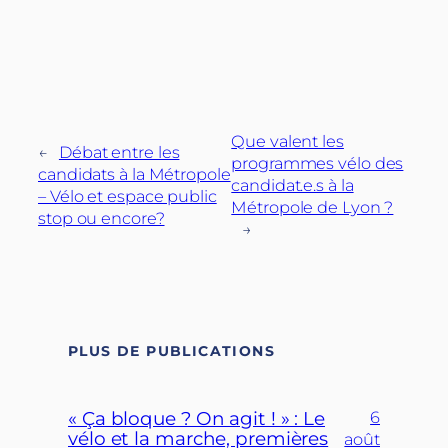
Que valent les
←
Débat entre les
programmes vélo des
candidats à la Métropole
candidat.e.s à la
– Vélo et espace public
Métropole de Lyon ?
stop ou encore?
→
PLUS DE PUBLICATIONS
« Ça bloque ? On agit ! » : Le
6
vélo et la marche, premières
août