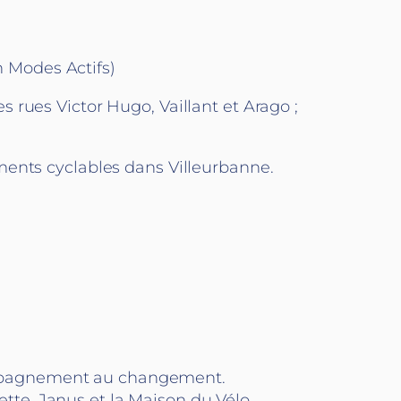
 Modes Actifs)
les rues Victor Hugo, Vaillant et Arago ;
ments cyclables dans Villeurbanne.
ccompagnement au changement.
vette, Janus et la Maison du Vélo.