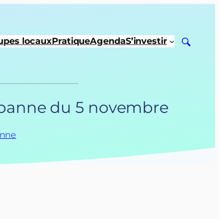
upes locaux
Pratique
Agenda
S’investir
urbanne du 5 novembre
anne