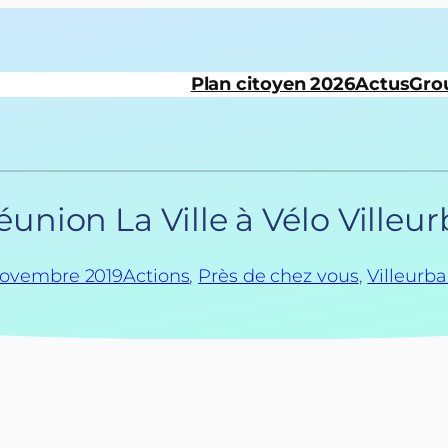
Plan citoyen 2026
Actus
Gro
éunion La Ville à Vélo Ville
novembre 2019
Actions
, 
Près de chez vous
, 
Villeurb