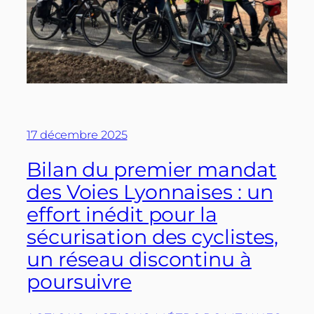
17 décembre 2025
Bilan du premier mandat
des Voies Lyonnaises : un
effort inédit pour la
sécurisation des cyclistes,
un réseau discontinu à
poursuivre