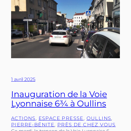
1 avril 2025
Inauguration de la Voie
Lyonnaise 6¾ à Oullins
ACTIONS
, 
ESPACE PRESSE
, 
OULLINS
, 
PIERRE-BÉNITE
, 
PRÈS DE CHEZ VOUS