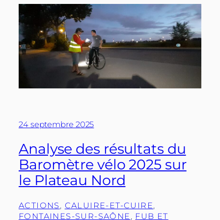
24 septembre 2025
Analyse des résultats du
Baromètre vélo 2025 sur
le Plateau Nord
ACTIONS
, 
CALUIRE-ET-CUIRE
, 
FONTAINES-SUR-SAÔNE
, 
FUB ET