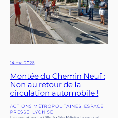
14 mai 2026
Montée du Chemin Neuf :
Non au retour de la
circulation automobile !
ACTIONS MÉTROPOLITAINES
, 
ESPACE
PRESSE
, 
LYON 5E
L’association La Ville à Vélo félicite le nouvel