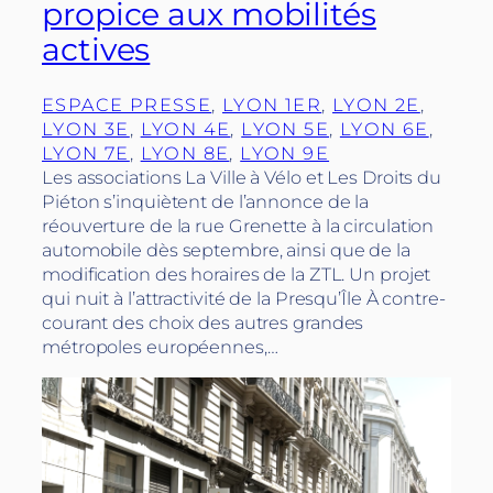
propice aux mobilités
actives
ESPACE PRESSE
, 
LYON 1ER
, 
LYON 2E
, 
LYON 3E
, 
LYON 4E
, 
LYON 5E
, 
LYON 6E
, 
LYON 7E
, 
LYON 8E
, 
LYON 9E
Les associations La Ville à Vélo et Les Droits du
Piéton s’inquiètent de l’annonce de la
réouverture de la rue Grenette à la circulation
automobile dès septembre, ainsi que de la
modification des horaires de la ZTL. Un projet
qui nuit à l’attractivité de la Presqu’Île À contre-
courant des choix des autres grandes
métropoles européennes,…