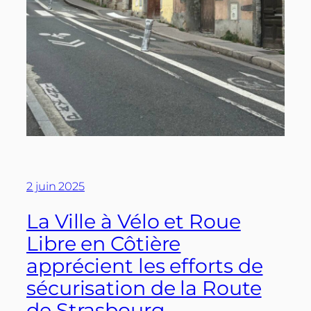
2 juin 2025
La Ville à Vélo et Roue
Libre en Côtière
apprécient les efforts de
sécurisation de la Route
de Strasbourg