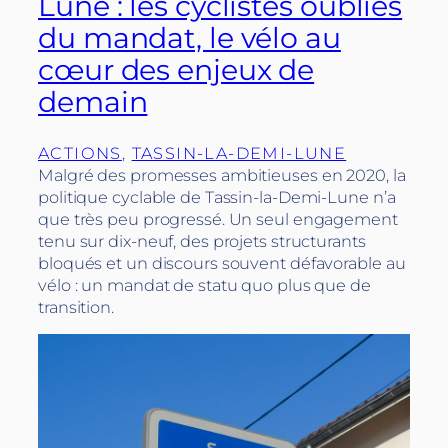
Lune : les cyclistes oubliés
du mandat, le vélo au
cœur des enjeux de
demain
ACTIONS
, 
TASSIN-LA-DEMI-LUNE
Malgré des promesses ambitieuses en 2020, la
politique cyclable de Tassin-la-Demi-Lune n’a
que très peu progressé. Un seul engagement
tenu sur dix-neuf, des projets structurants
bloqués et un discours souvent défavorable au
vélo : un mandat de statu quo plus que de
transition.