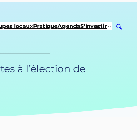
upes locaux
Pratique
Agenda
S’investir
es à l’élection de