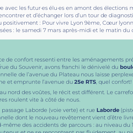
 9e avec les futur·es élu·es en amont des élections
rencontrer et d’échanger lors d’un tour de diagnosti
du positivement : Pour vivre Lyon 9ème, Cœur lyo
sées : le samedi 7 mars après-midi et le matin du
nce de confort ressenti entre les aménagements p
/rue du Souvenir, avons franchi le dénivelé du
boul
tionnelle de l’avenue du Plateau nous laisse perple
ne et emprunte l’avenue du
25e RTS
, quel confort!
au nord des voûtes, le récit est différent. Le carr
es roulent vite à côté de nous.
 passage Laborde (voie verte) et rue
Laborde
(pist
ionnelle dont le nouveau revêtement vient d’être l
nd-même des accidents de parcours : au niveau du
 soutenus et ne se rencontrent pas fluidement, au n