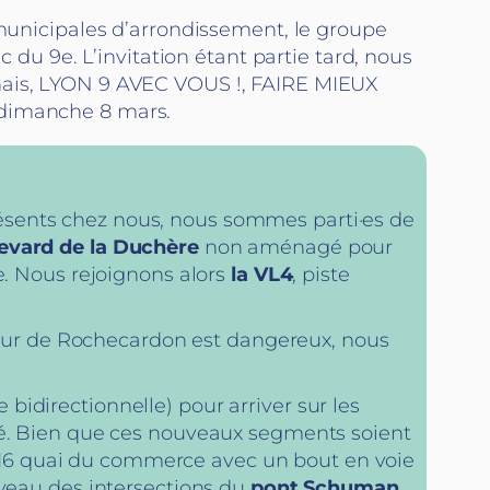
 municipales d’arrondissement, le groupe
c du 9e. L’invitation étant partie tard, nous
nnais, LYON 9 AVEC VOUS !, FAIRE MIEUX
 dimanche 8 mars.
résents chez nous, nous sommes parti·es de
evard de la Duchère
non aménagé pour
xe. Nous rejoignons alors
la VL4
, piste
efour de Rochecardon est dangereux, nous
e bidirectionnelle) pour arriver sur les
ivré. Bien que ces nouveaux segments soient
 16 quai du commerce avec un bout en voie
iveau des intersections du
pont Schuman