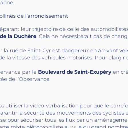
Saône.
ollines de l’arrondissement
séparant leur trajectoire de celle des automobilist
de la Duchère
. Cela ne nécessiterait pas de chan
 la rue de Saint-Cyr est dangereux en arrivant vers
de la vitesse des véhicules motorisés. Pour élargir
?
bservance par le
Boulevard de Saint-Exupéry
en cré
tée de l’Observance.
utiliser la vidéo-verbalisation pour que le carref
arantir la sécurité des mouvements des cyclistes 
aise pour sécuriser tous les flux par un aménageme
e verte mixte piéton/cycliste au vue du grand nombr