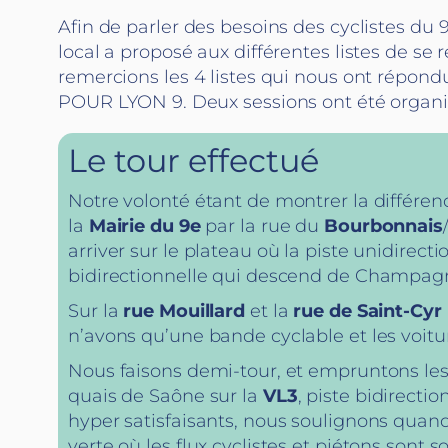
Afin de parler des besoins des cyclistes du
local a proposé aux différentes listes de se 
remercions les 4 listes qui nous ont répon
POUR LYON 9. Deux sessions ont été organi
Le tour effectué
Notre volonté étant de montrer la différe
la
Mairie du 9e
par la rue du
Bourbonnais
arriver sur le plateau où la piste unidirec
bidirectionnelle qui descend de Champag
Sur la
rue Mouillard
et la
rue de Saint-Cyr
n’avons qu’une bande cyclable et les voitur
Nous faisons demi-tour, et empruntons les
quais de Saône sur la
VL3
, piste bidirect
hyper satisfaisants, nous soulignons qua
verte où les flux cyclistes et piétons sont