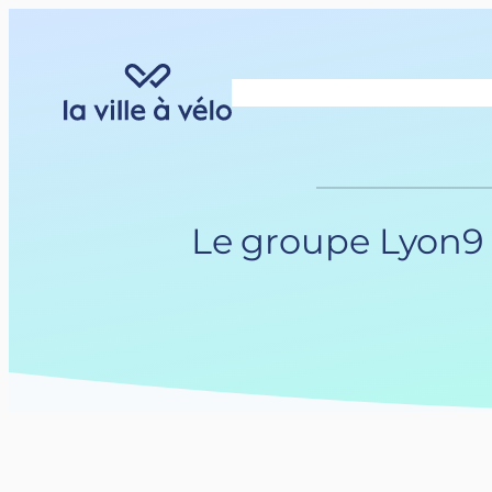
Aller
au
contenu
Le groupe Lyon9 r