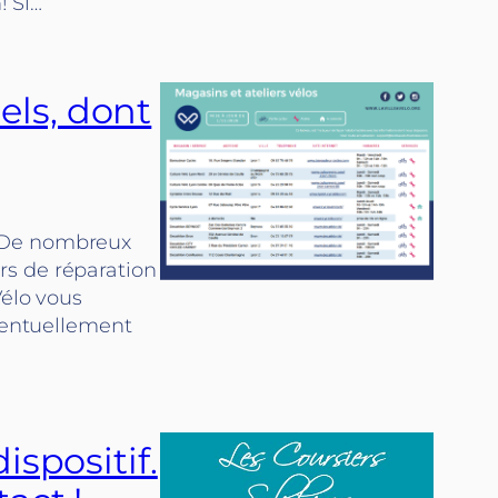
! Si…
els, dont
. De nombreux
rs de réparation
Vélo vous
éventuellement
ispositif.