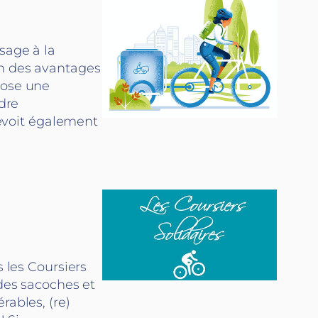
sage à la
on des avantages
pose une
adre
prévoit également
s les Coursiers
 des sacoches et
rables, (re)