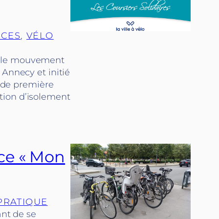
ICES
, 
VÉLO
int le mouvement
 Annecy et initié
s de première
tion d’isolement
nce « Mon
PRATIQUE
ant de se