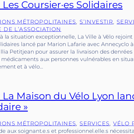
: Les Coursier·es Solidaires
IONS MÉTROPOLITAINES
, 
S’INVESTIR
, 
SERV
E DE L’ASSOCIATION
à la situation exceptionnelle, La Ville à Vélo rejo
lidaires lancé par Marion Lafarie avec Annecyclo à
illia Petitjean pour assurer la livraison des denrée
s médicaments aux personnes vulnérables en situa
ement et à vélo…
 : La Maison du Vélo Lyon la
daire »
IONS MÉTROPOLITAINES
, 
SERVICES
, 
VÉLO 
de aux soignant.e.s et professionnel.elle.s nécessit