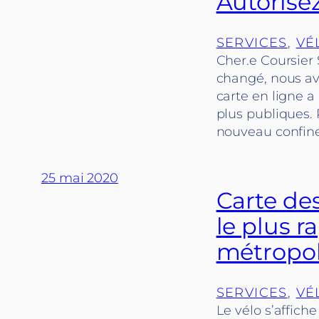
Autorisez
SERVICES
, 
VÉ
Cher.e Coursier S
changé, nous av
carte en ligne a 
plus publiques. 
nouveau confin
25 mai 2020
Carte des
le plus r
métropo
SERVICES
, 
VÉ
Le vélo s’affic