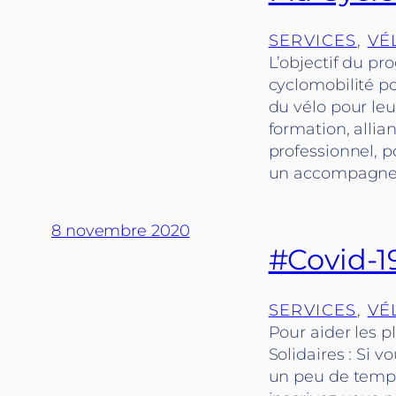
SERVICES
, 
VÉ
L’objectif du pr
cyclomobilité p
du vélo pour le
formation, allia
professionnel, p
un accompagnem
8 novembre 2020
#Covid-19
SERVICES
, 
VÉ
Pour aider les p
Solidaires : Si 
un peu de temps 