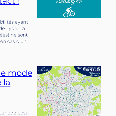
act !
bilités ayant
de Lyon. La
hées) ne sont
 en cas d’un
t le mode
 la
période post-