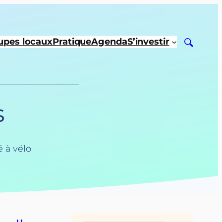
upes locaux
Pratique
Agenda
S’investir
s
é à vélo