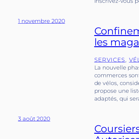
inscrivez-vous po
1 novembre 2020
Confinem
les magas
SERVICES
, 
VÉ
La nouvelle pha
commerces sont 
de vélos, consid
propose une list
adaptés, qui ser
3 août 2020
Coursiers