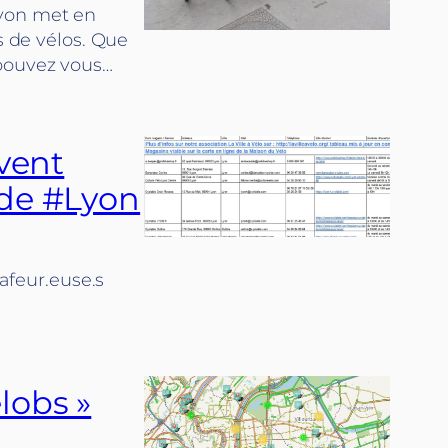
Lyon met en
s de vélos. Que
 pouvez vous…
uvent
 de #Lyon
tafeur.euse.s
lobs »