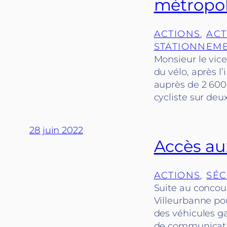
métropol
ACTIONS
, 
ACT
STATIONNEM
Monsieur le vice
du vélo, après l
auprès de 2 600 
cycliste sur deu
28 juin 2022
Accès au
ACTIONS
, 
SÉC
Suite au concour
Villeurbanne pou
des véhicules g
de communicatio