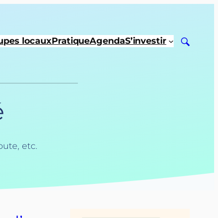
upes locaux
Pratique
Agenda
S’investir
é
oute, etc.