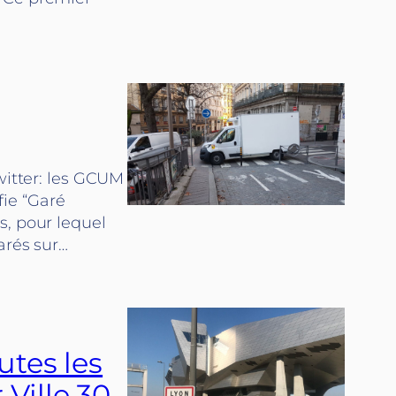
witter: les GCUM
fie “Garé
s, pour lequel
arés sur…
utes les
Ville 30