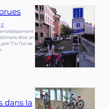
lorues
TÉ
e arrondissement
estimons être un
yon 7 si l’on se
e
s dans la