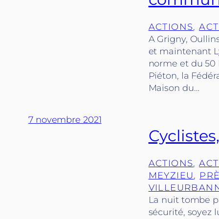
ACTIONS
, 
ACT
A Grigny, Oullin
et maintenant Ly
norme et du 50 k
Piéton, la Fédé
Maison du…
7 novembre 2021
Cyclistes,
ACTIONS
, 
ACT
MEYZIEU
, 
PRÈ
VILLEURBAN
La nuit tombe pl
sécurité, soyez 