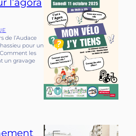
ur l’agora
UE
rs de l’Audace
Chassieu pour un
. Comment les
ont un gravage
nnement