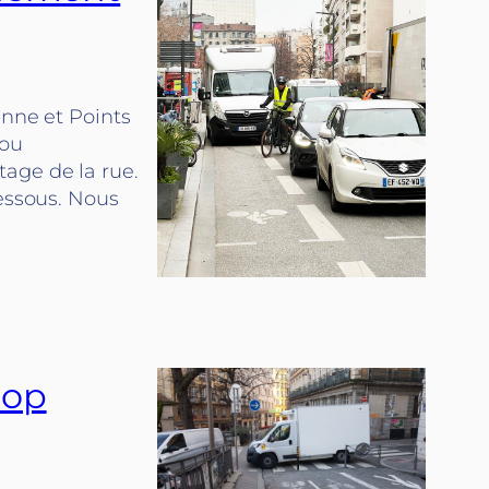
anne et Points
 ou
age de la rue.
dessous. Nous
rop