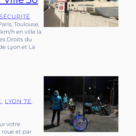
SÉCURITÉ
aris, Toulouse,
km/h en ville la
Les Droits du
de Lyon et La
E
, 
LYON 7E
, 
ur votre
 roue et par