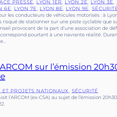
ACE PRESSE
, 
LYON 1ER
, 
LYON 2E
, 
LYON 3E
, 
N 6E
, 
LYON 7E
, 
LYON 8E
, 
LYON 9E
, 
SÉCURIT
our les conducteurs de véhicules motorisés : à Lyon,
risqué de stationner sur une piste cyclable que s
conseil provocant de la part d’une association de d
correspond pourtant à une navrante réalité. Duran
de…
 l’ARCOM sur l’émission 20h3
e
 ET PROJETS NATIONAUX
, 
SÉCURITÉ
 saisit l’ARCOM (ex-CSA) au sujet de l’émission 20
2.