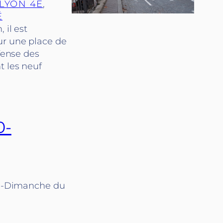
LYON 4E
, 
É
 il est
ur une place de
éfense des
t les neuf
0-
h30-Dimanche du