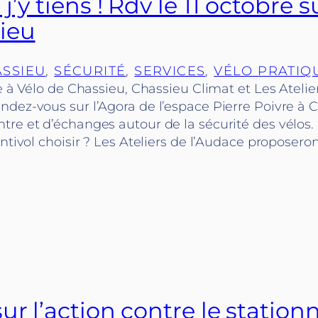
j’y tiens ! Rdv le 11 octobre s
ieu
SSIEU
, 
SÉCURITÉ
, 
SERVICES
, 
VÉLO PRATIQ
le à Vélo de Chassieu, Chassieu Climat et Les Atelie
ndez-vous sur l’Agora de l’espace Pierre Poivre à 
tre et d’échanges autour de la sécurité des vélos
antivol choisir ? Les Ateliers de l’Audace proposer
ur l’action contre le statio