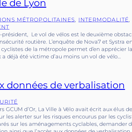
e de Lyon
IONS MÉTROPOLITAINES
, 
INTERMODALITÉ
,
ENT
-président, Le vol de vélos est le deuxième obstacl
’insécurité routière. L’enquête de Nova7 et Systra en
cyclistes de la métropole permet d’en apprécier la
x a déjà été victime d’au moins un vol de vélo…
x données de verbalisation
URITÉ
s GCUM d’Or, La Ville à Vélo avait écrit aux élus d
r les alerter sur les risques encourus par les cyclis
arés sur les aménagements cyclables, demander d
n ainsi que l’accès aux données de verbalisation