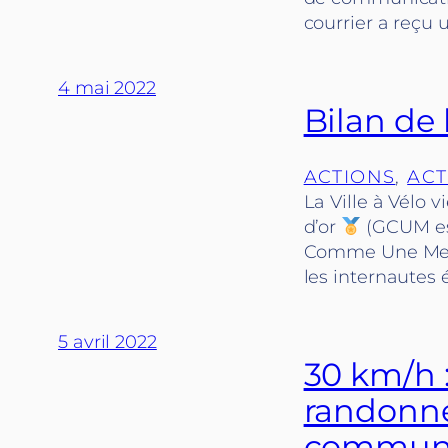
courrier a reçu
4 mai 2022
Bilan de
ACTIONS
, 
ACT
La Ville à Vélo 
d’or
(GCUM est
Comme Une Merde”
les internautes 
5 avril 2022
30 km/h :
randonneu
communes