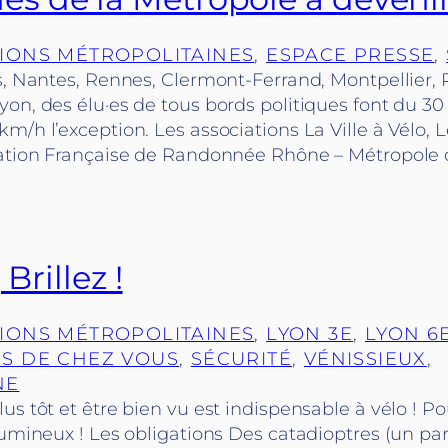
IONS MÉTROPOLITAINES
, 
ESPACE PRESSE
, 
s, Nantes, Rennes, Clermont-Ferrand, Montpellier, P
on, des élu·es de tous bords politiques font du 30 
m/h l’exception. Les associations La Ville à Vélo, 
ration Française de Randonnée Rhône – Métropole 
 Brillez !
IONS MÉTROPOLITAINES
, 
LYON 3E
, 
LYON 6
S DE CHEZ VOUS
, 
SÉCURITÉ
, 
VÉNISSIEUX
, 
NE
us tôt et être bien vu est indispensable à vélo ! Po
lumineux ! Les obligations Des catadioptres (un par