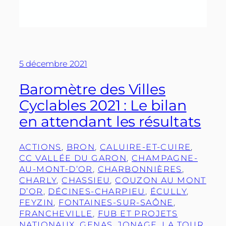
5 décembre 2021
Baromètre des Villes
Cyclables 2021 : Le bilan
en attendant les résultats
ACTIONS
, 
BRON
, 
CALUIRE-ET-CUIRE
, 
CC VALLÉE DU GARON
, 
CHAMPAGNE-
AU-MONT-D’OR
, 
CHARBONNIÈRES
, 
CHARLY
, 
CHASSIEU
, 
COUZON AU MONT
D’OR
, 
DÉCINES-CHARPIEU
, 
ÉCULLY
, 
FEYZIN
, 
FONTAINES-SUR-SAÔNE
, 
FRANCHEVILLE
, 
FUB ET PROJETS
NATIONAUX
, 
GENAS
, 
JONAGE
, 
LA TOUR