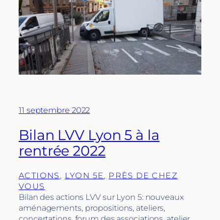
11 septembre 2022
Bilan LVV Lyon 5 à la
rentrée 2022
ACTIONS
, 
LYON 5E
, 
PRÈS DE CHEZ
VOUS
Bilan des actions LVV sur Lyon 5: nouveaux
aménagements, propositions, ateliers,
concertations, forum des associations, atelier