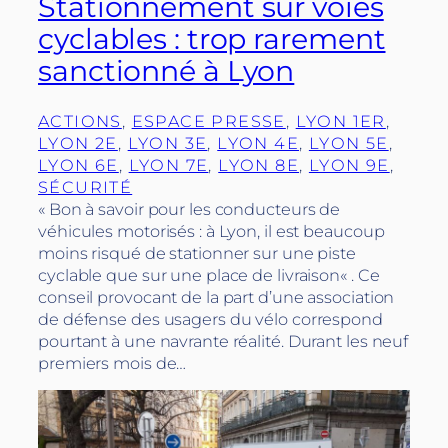
Stationnement sur voies
cyclables : trop rarement
sanctionné à Lyon
ACTIONS
, 
ESPACE PRESSE
, 
LYON 1ER
, 
LYON 2E
, 
LYON 3E
, 
LYON 4E
, 
LYON 5E
, 
LYON 6E
, 
LYON 7E
, 
LYON 8E
, 
LYON 9E
, 
SÉCURITÉ
« Bon à savoir pour les conducteurs de
véhicules motorisés : à Lyon, il est beaucoup
moins risqué de stationner sur une piste
cyclable que sur une place de livraison« . Ce
conseil provocant de la part d’une association
de défense des usagers du vélo correspond
pourtant à une navrante réalité. Durant les neuf
premiers mois de…