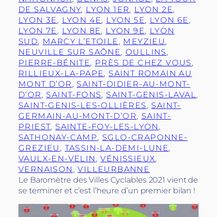
DE SALVAGNY
, 
LYON 1ER
, 
LYON 2E
, 
LYON 3E
, 
LYON 4E
, 
LYON 5E
, 
LYON 6E
, 
LYON 7E
, 
LYON 8E
, 
LYON 9E
, 
LYON
SUD
, 
MARCY L’ETOILE
, 
MEYZIEU
, 
NEUVILLE SUR SAÔNE
, 
OULLINS
, 
PIERRE-BÉNITE
, 
PRÈS DE CHEZ VOUS
, 
RILLIEUX-LA-PAPE
, 
SAINT ROMAIN AU
MONT D’OR
, 
SAINT-DIDIER-AU-MONT-
D’OR
, 
SAINT-FONS
, 
SAINT-GENIS-LAVAL
, 
SAINT-GENIS-LES-OLLIÈRES
, 
SAINT-
GERMAIN-AU-MONT-D’OR
, 
SAINT-
PRIEST
, 
SAINTE-FOY-LES-LYON
, 
SATHONAY-CAMP
, 
SGLO-CRAPONNE-
GREZIEU
, 
TASSIN-LA-DEMI-LUNE
, 
VAULX-EN-VELIN
, 
VÉNISSIEUX
, 
VERNAISON
, 
VILLEURBANNE
Le Baromètre des Villes Cyclables 2021 vient de
se terminer et c’est l’heure d’un premier bilan !