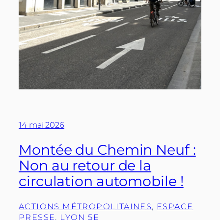
14 mai 2026
Montée du Chemin Neuf :
Non au retour de la
circulation automobile !
ACTIONS MÉTROPOLITAINES
, 
ESPACE
PRESSE
, 
LYON 5E