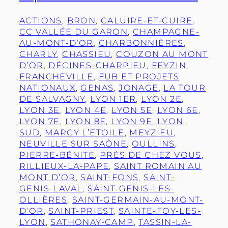
ACTIONS
, 
BRON
, 
CALUIRE-ET-CUIRE
, 
CC VALLÉE DU GARON
, 
CHAMPAGNE-
AU-MONT-D’OR
, 
CHARBONNIÈRES
, 
CHARLY
, 
CHASSIEU
, 
COUZON AU MONT
D’OR
, 
DÉCINES-CHARPIEU
, 
FEYZIN
, 
FRANCHEVILLE
, 
FUB ET PROJETS
NATIONAUX
, 
GENAS
, 
JONAGE
, 
LA TOUR
DE SALVAGNY
, 
LYON 1ER
, 
LYON 2E
, 
LYON 3E
, 
LYON 4E
, 
LYON 5E
, 
LYON 6E
, 
LYON 7E
, 
LYON 8E
, 
LYON 9E
, 
LYON
SUD
, 
MARCY L’ETOILE
, 
MEYZIEU
, 
NEUVILLE SUR SAÔNE
, 
OULLINS
, 
PIERRE-BÉNITE
, 
PRÈS DE CHEZ VOUS
, 
RILLIEUX-LA-PAPE
, 
SAINT ROMAIN AU
MONT D’OR
, 
SAINT-FONS
, 
SAINT-
GENIS-LAVAL
, 
SAINT-GENIS-LES-
OLLIÈRES
, 
SAINT-GERMAIN-AU-MONT-
D’OR
, 
SAINT-PRIEST
, 
SAINTE-FOY-LES-
LYON
, 
SATHONAY-CAMP
, 
TASSIN-LA-