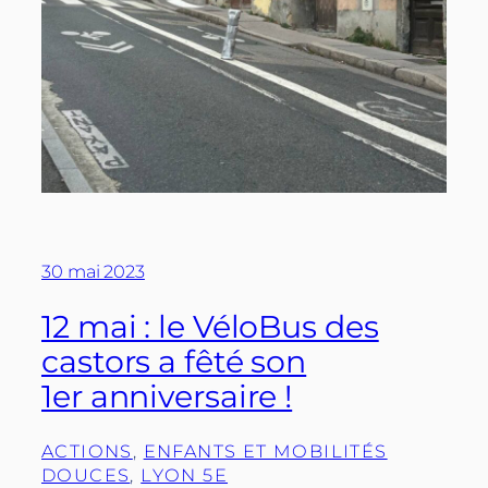
30 mai 2023
12 mai : le VéloBus des
castors a fêté son
1er anniversaire !
ACTIONS
, 
ENFANTS ET MOBILITÉS
DOUCES
, 
LYON 5E