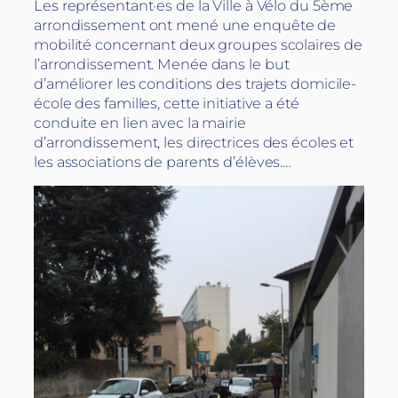
Les représentant·es de la Ville à Vélo du 5ème
arrondissement ont mené une enquête de
mobilité concernant deux groupes scolaires de
l’arrondissement. Menée dans le but
d’améliorer les conditions des trajets domicile-
école des familles, cette initiative a été
conduite en lien avec la mairie
d’arrondissement, les directrices des écoles et
les associations de parents d’élèves.…