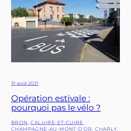
31 août 2021
Opération estivale :
pourquoi pas le vélo ?
BRON
, 
CALUIRE-ET-CUIRE
, 
CHAMPAGNE-AU-MONT-D’OR
, 
CHARLY
, 