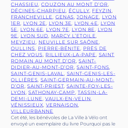
CHASSIEU
, 
COUZON AU MONT D’OR
, 
DÉCINES-CHARPIEU
, 
ÉCULLY
, 
FEYZIN
, 
FRANCHEVILLE
, 
GENAS
, 
JONAGE
, 
LYON
1ER
, 
LYON 2E
, 
LYON 3E
, 
LYON 4E
, 
LYON
5E
, 
LYON 6E
, 
LYON 7E
, 
LYON 8E
, 
LYON
9E
, 
LYON SUD
, 
MARCY L’ETOILE
, 
MEYZIEU
, 
NEUVILLE SUR SAÔNE
, 
OULLINS
, 
PIERRE-BÉNITE
, 
PRÈS DE
CHEZ VOUS
, 
RILLIEUX-LA-PAPE
, 
SAINT
ROMAIN AU MONT D’OR
, 
SAINT-
DIDIER-AU-MONT-D’OR
, 
SAINT-FONS
, 
SAINT-GENIS-LAVAL
, 
SAINT-GENIS-LES-
OLLIÈRES
, 
SAINT-GERMAIN-AU-MONT-
D’OR
, 
SAINT-PRIEST
, 
SAINTE-FOY-LES-
LYON
, 
SATHONAY-CAMP
, 
TASSIN-LA-
DEMI-LUNE
, 
VAULX-EN-VELIN
, 
VÉNISSIEUX
, 
VERNAISON
, 
VILLEURBANNE
Cet été, les bénévoles de La Ville à Vélo ont
envoyé un exemplaire du livre Pourquoi pas le