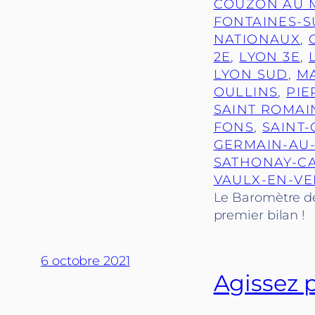
COUZON AU 
FONTAINES-
NATIONAUX
, 
2E
, 
LYON 3E
, 
LYON SUD
, 
MA
OULLINS
, 
PIE
SAINT ROMAI
FONS
, 
SAINT-
GERMAIN-AU
SATHONAY-C
VAULX-EN-VE
Le Baromètre des
premier bilan !
6 octobre 2021
Agissez 