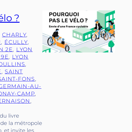
élo ?
, 
CHARLY
, 
U
, 
ÉCULLY
, 
N 2E
, 
LYON
 9E
, 
LYON
OULLINS
, 
E
, 
SAINT
SAINT-FONS
, 
-GERMAIN-AU-
ONAY-CAMP
, 
ERNAISON
, 
du livre
 de la métropole
 et invite les