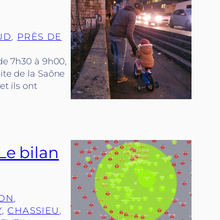
UD
, 
PRÈS DE
 de 7h30 à 9h00,
ite de la Saône
t ils ont
Le bilan
RON
, 
Y
, 
CHASSIEU
, 