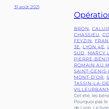
31 août 2021
Opération
BRON
, 
CALUI
CHASSIEU
, 
CO
FEYZIN
, 
FRAN
3E
, 
LYON 4E
, 
SUD
, 
MARCY L
PIERRE-BÉNI
ROMAIN AU 
SAINT-GENIS
MONT-D’OR
, 
TASSIN-LA-D
VILLEURBAN
Cet été, les bén
Pourquoi pas le
de Lyon. Le livr