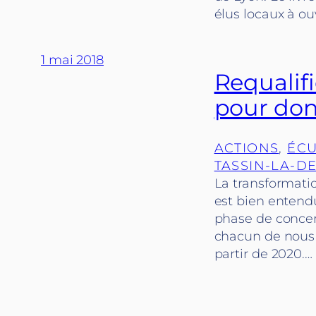
élus locaux à ou
1 mai 2018
Requalifi
pour donn
ACTIONS
, 
ÉCU
TASSIN-LA-D
La transformatio
est bien entendu
phase de concert
chacun de nous 
partir de 2020.…