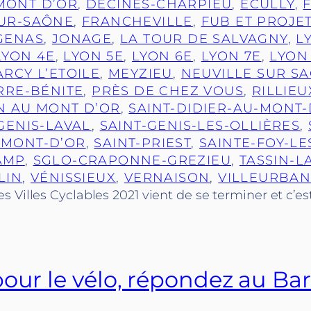
MONT D’OR
, 
DÉCINES-CHARPIEU
, 
ÉCULLY
, 
SUR-SAÔNE
, 
FRANCHEVILLE
, 
FUB ET PROJE
GENAS
, 
JONAGE
, 
LA TOUR DE SALVAGNY
, 
L
LYON 4E
, 
LYON 5E
, 
LYON 6E
, 
LYON 7E
, 
LYON
RCY L’ETOILE
, 
MEYZIEU
, 
NEUVILLE SUR S
RRE-BÉNITE
, 
PRÈS DE CHEZ VOUS
, 
RILLIEU
N AU MONT D’OR
, 
SAINT-DIDIER-AU-MONT-
GENIS-LAVAL
, 
SAINT-GENIS-LES-OLLIÈRES
, 
-MONT-D’OR
, 
SAINT-PRIEST
, 
SAINTE-FOY-LE
AMP
, 
SGLO-CRAPONNE-GREZIEU
, 
TASSIN-L
LIN
, 
VÉNISSIEUX
, 
VERNAISON
, 
VILLEURBA
 Villes Cyclables 2021 vient de se terminer et c’es
pour le vélo, répondez au Ba