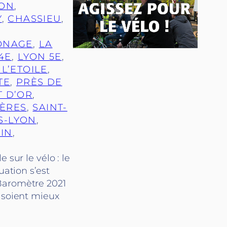
RON
, 
Y
, 
CHASSIEU
, 
ONAGE
, 
LA
4E
, 
LYON 5E
, 
L’ETOILE
, 
TE
, 
PRÈS DE
T D’OR
, 
IÈRES
, 
SAINT-
S-LYON
, 
IN
, 
 sur le vélo : le
uation s’est
 Baromètre 2021
s soient mieux