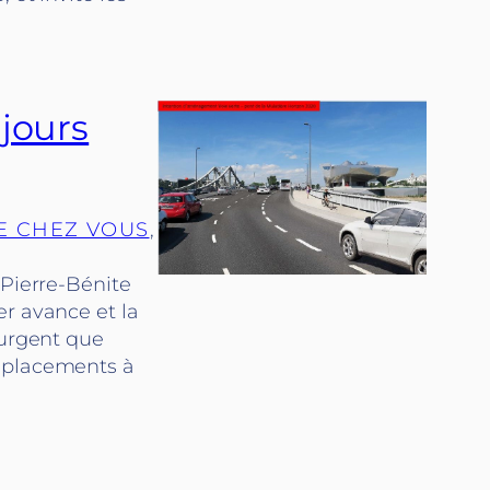
 jours
E CHEZ VOUS
, 
 Pierre-Bénite
er avance et la
 urgent que
déplacements à