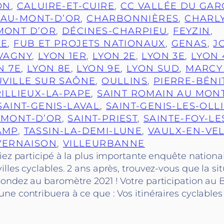
ON
, 
CALUIRE-ET-CUIRE
, 
CC VALLÉE DU GA
AU-MONT-D’OR
, 
CHARBONNIÈRES
, 
CHARL
MONT D’OR
, 
DÉCINES-CHARPIEU
, 
FEYZIN
, 
LE
, 
FUB ET PROJETS NATIONAUX
, 
GENAS
, 
J
VAGNY
, 
LYON 1ER
, 
LYON 2E
, 
LYON 3E
, 
LYON 
N 7E
, 
LYON 8E
, 
LYON 9E
, 
LYON SUD
, 
MARCY 
VILLE SUR SAÔNE
, 
OULLINS
, 
PIERRE-BÉNI
RILLIEUX-LA-PAPE
, 
SAINT ROMAIN AU MON
SAINT-GENIS-LAVAL
, 
SAINT-GENIS-LES-OLL
-MONT-D’OR
, 
SAINT-PRIEST
, 
SAINTE-FOY-LE
AMP
, 
TASSIN-LA-DEMI-LUNE
, 
VAULX-EN-VEL
VERNAISON
, 
VILLEURBANNE
iez participé à la plus importante enquête nationale
lles cyclables. 2 ans après, trouvez-vous que la sit
ondez au baromètre 2021 ! Votre participation au
e contribuera à ce que : Vos itinéraires cyclable