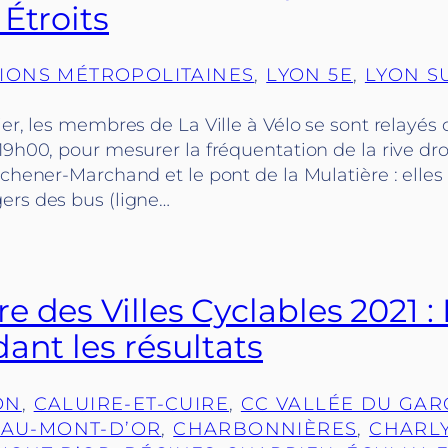
Étroits
IONS MÉTROPOLITAINES
, 
LYON 5E
, 
LYON S
ier, les membres de La Ville à Vélo se sont relayés
19h00, pour mesurer la fréquentation de la rive dro
tchener-Marchand et le pont de la Mulatière : elles e
ers des bus (ligne…
 des Villes Cyclables 2021 : 
ant les résultats
ON
, 
CALUIRE-ET-CUIRE
, 
CC VALLÉE DU GA
AU-MONT-D’OR
, 
CHARBONNIÈRES
, 
CHARL