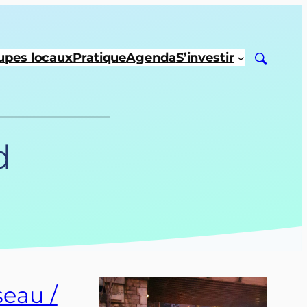
upes locaux
Pratique
Agenda
S’investir
d
eau /