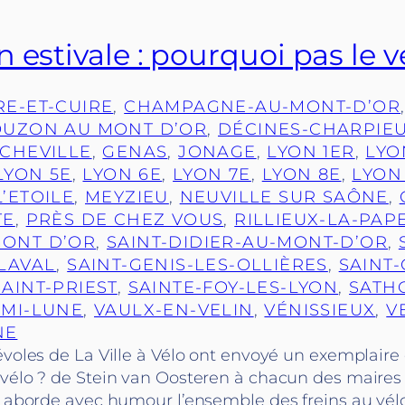
 estivale : pourquoi pas le v
RE-ET-CUIRE
, 
CHAMPAGNE-AU-MONT-D’OR
UZON AU MONT D’OR
, 
DÉCINES-CHARPIE
CHEVILLE
, 
GENAS
, 
JONAGE
, 
LYON 1ER
, 
LYO
LYON 5E
, 
LYON 6E
, 
LYON 7E
, 
LYON 8E
, 
LYON
’ETOILE
, 
MEYZIEU
, 
NEUVILLE SUR SAÔNE
, 
TE
, 
PRÈS DE CHEZ VOUS
, 
RILLIEUX-LA-PAP
MONT D’OR
, 
SAINT-DIDIER-AU-MONT-D’OR
, 
-LAVAL
, 
SAINT-GENIS-LES-OLLIÈRES
, 
SAINT
SAINT-PRIEST
, 
SAINTE-FOY-LES-LYON
, 
SATH
EMI-LUNE
, 
VAULX-EN-VELIN
, 
VÉNISSIEUX
, 
V
NE
évoles de La Ville à Vélo ont envoyé un exemplaire 
 vélo ? de Stein van Oosteren à chacun des maires
e aborde avec humour l’ensemble des freins au vélo,