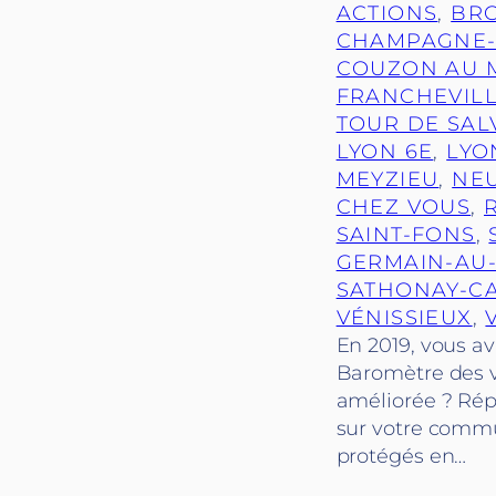
ACTIONS
, 
BR
CHAMPAGNE-
COUZON AU 
FRANCHEVIL
TOUR DE SAL
LYON 6E
, 
LYO
MEYZIEU
, 
NEU
CHEZ VOUS
, 
SAINT-FONS
, 
GERMAIN-AU
SATHONAY-C
VÉNISSIEUX
, 
En 2019, vous av
Baromètre des vi
améliorée ? Rép
sur votre commun
protégés en…