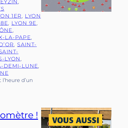
FEYZIN
, 
TS
YON 1ER
, 
LYON
 8E
, 
LYON 9E
, 
AÔNE
, 
X-LA-PAPE
, 
D’OR
, 
SAINT-
SAINT-
S-LYON
, 
A-DEMI-LUNE
, 
NNE
t l’heure d’un
romètre !