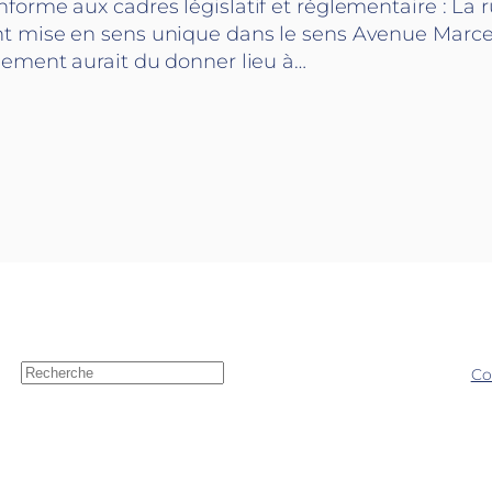
forme aux cadres législatif et réglementaire : La 
 mise en sens unique dans le sens Avenue Marce
gement aurait du donner lieu à…
R
Co
e
c
h
e