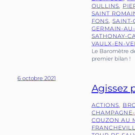
OULLINS
, 
PIE
SAINT ROMAI
FONS
, 
SAINT-
GERMAIN-AU
SATHONAY-C
VAULX-EN-VE
Le Baromètre des
premier bilan !
6 octobre 2021
Agissez 
ACTIONS
, 
BR
CHAMPAGNE-
COUZON AU 
FRANCHEVIL