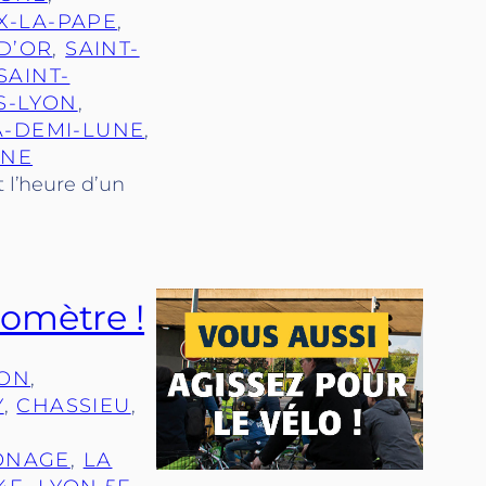
X-LA-PAPE
, 
D’OR
, 
SAINT-
SAINT-
S-LYON
, 
A-DEMI-LUNE
, 
NNE
t l’heure d’un
romètre !
RON
, 
Y
, 
CHASSIEU
, 
ONAGE
, 
LA