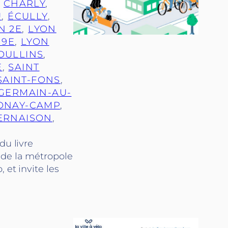
, 
CHARLY
, 
U
, 
ÉCULLY
, 
N 2E
, 
LYON
 9E
, 
LYON
OULLINS
, 
E
, 
SAINT
SAINT-FONS
, 
-GERMAIN-AU-
ONAY-CAMP
, 
ERNAISON
, 
du livre
 de la métropole
 et invite les