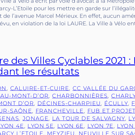
Ville à Vélo a écrit par voie d’avocat à la Métropole
-L’Etoile pour les mettre en garde sur l’illégalit
de l’avenue Marcel Mérieux. En effet, aucun a
évu, en violation de la loi LAURE. La Ville à Vélo en
 des Villes Cyclables 2021 : 
ant les résultats
ON
, 
CALUIRE-ET-CUIRE
, 
CC VALLÉE DU GA
AU-MONT-D’OR
, 
CHARBONNIÈRES
, 
CHARL
MONT D’OR
, 
DÉCINES-CHARPIEU
, 
ÉCULLY
, 
SUR-SAÔNE
, 
FRANCHEVILLE
, 
FUB ET PROJE
GENAS
, 
JONAGE
, 
LA TOUR DE SALVAGNY
, 
L
LYON 4E
, 
LYON 5E
, 
LYON 6E
, 
LYON 7E
, 
LYON
RCY L’ETOILE
, 
MEYZIEU
, 
NEUVILLE SUR S