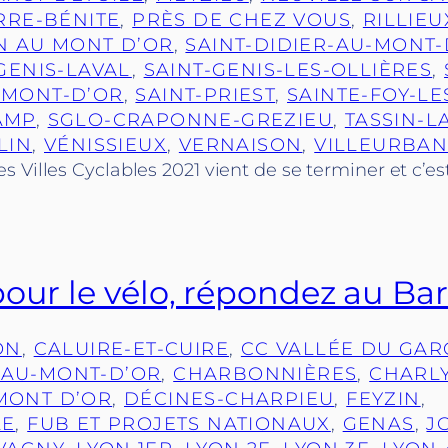
RRE-BÉNITE
, 
PRÈS DE CHEZ VOUS
, 
RILLIEU
N AU MONT D’OR
, 
SAINT-DIDIER-AU-MONT-
GENIS-LAVAL
, 
SAINT-GENIS-LES-OLLIÈRES
, 
-MONT-D’OR
, 
SAINT-PRIEST
, 
SAINTE-FOY-LE
AMP
, 
SGLO-CRAPONNE-GREZIEU
, 
TASSIN-L
LIN
, 
VÉNISSIEUX
, 
VERNAISON
, 
VILLEURBA
 Villes Cyclables 2021 vient de se terminer et c’es
pour le vélo, répondez au Ba
ON
, 
CALUIRE-ET-CUIRE
, 
CC VALLÉE DU GA
AU-MONT-D’OR
, 
CHARBONNIÈRES
, 
CHARL
MONT D’OR
, 
DÉCINES-CHARPIEU
, 
FEYZIN
, 
LE
, 
FUB ET PROJETS NATIONAUX
, 
GENAS
, 
J