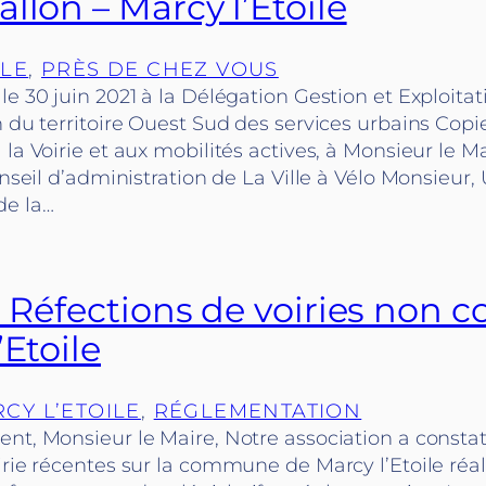
llon – Marcy l’Étoile
ILE
, 
PRÈS DE CHEZ VOUS
le 30 juin 2021 à la Délégation Gestion et Exploitat
n du territoire Ouest Sud des services urbains Copi
 la Voirie et aux mobilités actives, à Monsieur le M
Conseil d’administration de La Ville à Vélo Monsieur,
e la…
: Réfections de voiries non 
’Etoile
CY L’ETOILE
, 
RÉGLEMENTATION
nt, Monsieur le Maire, Notre association a constat
irie récentes sur la commune de Marcy l’Etoile réa