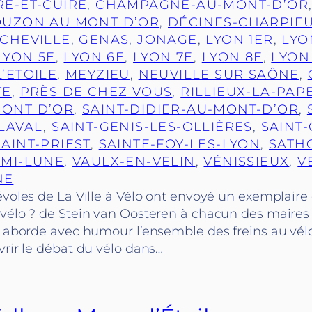
RE-ET-CUIRE
, 
CHAMPAGNE-AU-MONT-D’OR
UZON AU MONT D’OR
, 
DÉCINES-CHARPIE
CHEVILLE
, 
GENAS
, 
JONAGE
, 
LYON 1ER
, 
LYO
LYON 5E
, 
LYON 6E
, 
LYON 7E
, 
LYON 8E
, 
LYON
’ETOILE
, 
MEYZIEU
, 
NEUVILLE SUR SAÔNE
, 
TE
, 
PRÈS DE CHEZ VOUS
, 
RILLIEUX-LA-PAP
MONT D’OR
, 
SAINT-DIDIER-AU-MONT-D’OR
, 
-LAVAL
, 
SAINT-GENIS-LES-OLLIÈRES
, 
SAINT
SAINT-PRIEST
, 
SAINTE-FOY-LES-LYON
, 
SATH
EMI-LUNE
, 
VAULX-EN-VELIN
, 
VÉNISSIEUX
, 
V
NE
évoles de La Ville à Vélo ont envoyé un exemplaire 
 vélo ? de Stein van Oosteren à chacun des maires
e aborde avec humour l’ensemble des freins au vélo,
vrir le débat du vélo dans…