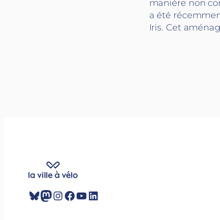
manière non con
a été récemment
Iris. Cet aména
Bluesky
Mastodon
Instagram
Facebook
YouTube
LinkedIn