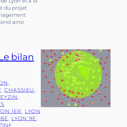
 de Lyon et à la
é du projet
ménagement
tend ainsi
Le bilan
RON
, 
Y
, 
CHASSIEU
, 
FEYZIN
, 
TS
YON 1ER
, 
LYON
 8E
, 
LYON 9E
, 
AÔNE
, 