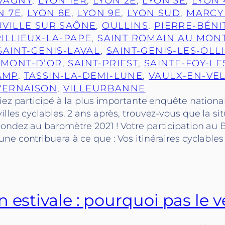
VAGNY
, 
LYON 1ER
, 
LYON 2E
, 
LYON 3E
, 
LYON 
N 7E
, 
LYON 8E
, 
LYON 9E
, 
LYON SUD
, 
MARCY 
VILLE SUR SAÔNE
, 
OULLINS
, 
PIERRE-BÉNI
RILLIEUX-LA-PAPE
, 
SAINT ROMAIN AU MON
SAINT-GENIS-LAVAL
, 
SAINT-GENIS-LES-OLL
-MONT-D’OR
, 
SAINT-PRIEST
, 
SAINTE-FOY-LE
AMP
, 
TASSIN-LA-DEMI-LUNE
, 
VAULX-EN-VEL
VERNAISON
, 
VILLEURBANNE
iez participé à la plus importante enquête nationale
lles cyclables. 2 ans après, trouvez-vous que la sit
ondez au baromètre 2021 ! Votre participation au
e contribuera à ce que : Vos itinéraires cyclable
 estivale : pourquoi pas le v