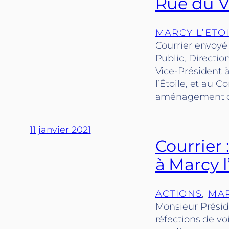
Rue du Va
MARCY L’ETO
Courrier envoyé 
Public, Directio
Vice-Président à
l’Étoile, et au 
aménagement d
11 janvier 2021
Courrier 
à Marcy l
ACTIONS
, 
MAR
Monsieur Préside
réfections de vo