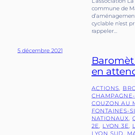
L’association La 
commune de Marcy
d’aménagement 
cyclable n’est pr
rappeler…
5 décembre 2021
Baromètre
en attend
ACTIONS
, 
BR
CHAMPAGNE-
COUZON AU 
FONTAINES-
NATIONAUX
, 
2E
, 
LYON 3E
, 
LYON SUD
, 
MA