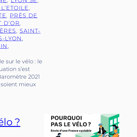
4E
, 
LYON 5E
, 
L’ETOILE
, 
TE
, 
PRÈS DE
T D’OR
, 
IÈRES
, 
SAINT-
S-LYON
, 
IN
, 
 sur le vélo : le
uation s’est
 Baromètre 2021
s soient mieux
élo ?