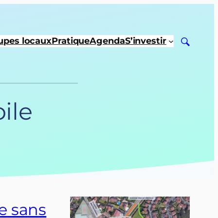
upes locaux
Pratique
Agenda
S’investir
oile
e sans