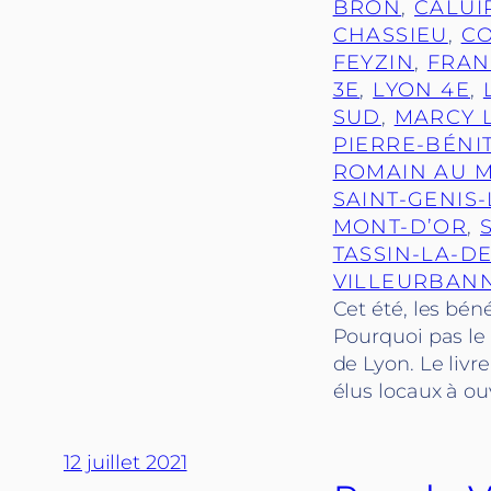
BRON
, 
CALUI
CHASSIEU
, 
CO
FEYZIN
, 
FRAN
3E
, 
LYON 4E
, 
SUD
, 
MARCY L
PIERRE-BÉNI
ROMAIN AU 
SAINT-GENIS
MONT-D’OR
, 
TASSIN-LA-D
VILLEURBAN
Cet été, les bén
Pourquoi pas le
de Lyon. Le livr
élus locaux à ou
12 juillet 2021