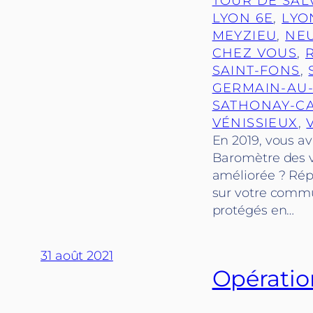
TOUR DE SAL
LYON 6E
, 
LYO
MEYZIEU
, 
NEU
CHEZ VOUS
, 
SAINT-FONS
, 
GERMAIN-AU
SATHONAY-C
VÉNISSIEUX
, 
En 2019, vous av
Baromètre des vi
améliorée ? Rép
sur votre commun
protégés en…
31 août 2021
Opération