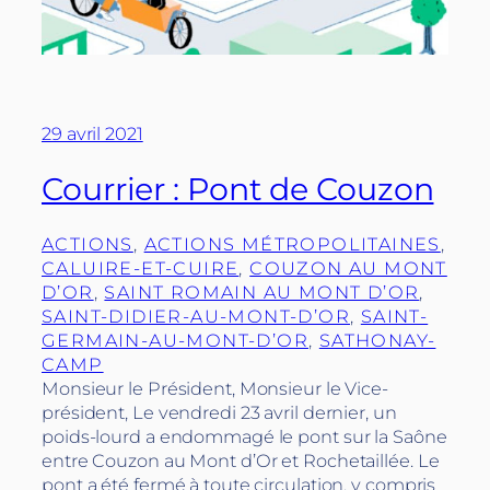
29 avril 2021
Courrier : Pont de Couzon
ACTIONS
, 
ACTIONS MÉTROPOLITAINES
, 
CALUIRE-ET-CUIRE
, 
COUZON AU MONT
D’OR
, 
SAINT ROMAIN AU MONT D’OR
, 
SAINT-DIDIER-AU-MONT-D’OR
, 
SAINT-
GERMAIN-AU-MONT-D’OR
, 
SATHONAY-
CAMP
Monsieur le Président, Monsieur le Vice-
président, Le vendredi 23 avril dernier, un
poids-lourd a endommagé le pont sur la Saône
entre Couzon au Mont d’Or et Rochetaillée. Le
pont a été fermé à toute circulation, y compris