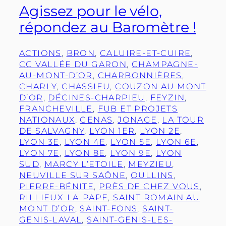
Agissez pour le vélo,
répondez au Baromètre !
ACTIONS
, 
BRON
, 
CALUIRE-ET-CUIRE
, 
CC VALLÉE DU GARON
, 
CHAMPAGNE-
AU-MONT-D’OR
, 
CHARBONNIÈRES
, 
CHARLY
, 
CHASSIEU
, 
COUZON AU MONT
D’OR
, 
DÉCINES-CHARPIEU
, 
FEYZIN
, 
FRANCHEVILLE
, 
FUB ET PROJETS
NATIONAUX
, 
GENAS
, 
JONAGE
, 
LA TOUR
DE SALVAGNY
, 
LYON 1ER
, 
LYON 2E
, 
LYON 3E
, 
LYON 4E
, 
LYON 5E
, 
LYON 6E
, 
LYON 7E
, 
LYON 8E
, 
LYON 9E
, 
LYON
SUD
, 
MARCY L’ETOILE
, 
MEYZIEU
, 
NEUVILLE SUR SAÔNE
, 
OULLINS
, 
PIERRE-BÉNITE
, 
PRÈS DE CHEZ VOUS
, 
RILLIEUX-LA-PAPE
, 
SAINT ROMAIN AU
MONT D’OR
, 
SAINT-FONS
, 
SAINT-
GENIS-LAVAL
, 
SAINT-GENIS-LES-