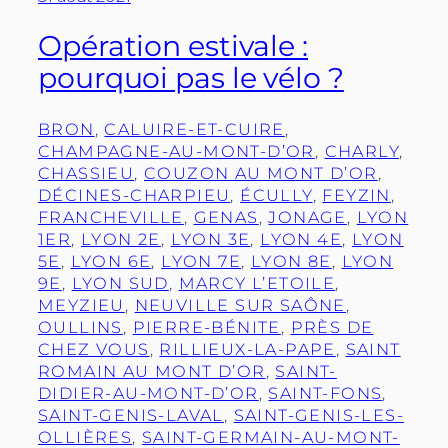
Opération estivale :
pourquoi pas le vélo ?
BRON
, 
CALUIRE-ET-CUIRE
, 
CHAMPAGNE-AU-MONT-D’OR
, 
CHARLY
, 
CHASSIEU
, 
COUZON AU MONT D’OR
, 
DÉCINES-CHARPIEU
, 
ÉCULLY
, 
FEYZIN
, 
FRANCHEVILLE
, 
GENAS
, 
JONAGE
, 
LYON
1ER
, 
LYON 2E
, 
LYON 3E
, 
LYON 4E
, 
LYON
5E
, 
LYON 6E
, 
LYON 7E
, 
LYON 8E
, 
LYON
9E
, 
LYON SUD
, 
MARCY L’ETOILE
, 
MEYZIEU
, 
NEUVILLE SUR SAÔNE
, 
OULLINS
, 
PIERRE-BÉNITE
, 
PRÈS DE
CHEZ VOUS
, 
RILLIEUX-LA-PAPE
, 
SAINT
ROMAIN AU MONT D’OR
, 
SAINT-
DIDIER-AU-MONT-D’OR
, 
SAINT-FONS
, 
SAINT-GENIS-LAVAL
, 
SAINT-GENIS-LES-
OLLIÈRES
, 
SAINT-GERMAIN-AU-MONT-