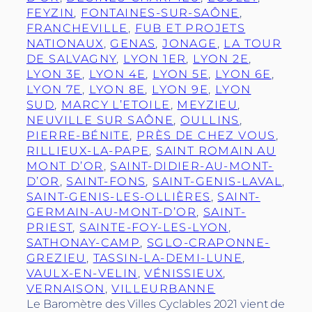
FEYZIN
, 
FONTAINES-SUR-SAÔNE
, 
FRANCHEVILLE
, 
FUB ET PROJETS
NATIONAUX
, 
GENAS
, 
JONAGE
, 
LA TOUR
DE SALVAGNY
, 
LYON 1ER
, 
LYON 2E
, 
LYON 3E
, 
LYON 4E
, 
LYON 5E
, 
LYON 6E
, 
LYON 7E
, 
LYON 8E
, 
LYON 9E
, 
LYON
SUD
, 
MARCY L’ETOILE
, 
MEYZIEU
, 
NEUVILLE SUR SAÔNE
, 
OULLINS
, 
PIERRE-BÉNITE
, 
PRÈS DE CHEZ VOUS
, 
RILLIEUX-LA-PAPE
, 
SAINT ROMAIN AU
MONT D’OR
, 
SAINT-DIDIER-AU-MONT-
D’OR
, 
SAINT-FONS
, 
SAINT-GENIS-LAVAL
, 
SAINT-GENIS-LES-OLLIÈRES
, 
SAINT-
GERMAIN-AU-MONT-D’OR
, 
SAINT-
PRIEST
, 
SAINTE-FOY-LES-LYON
, 
SATHONAY-CAMP
, 
SGLO-CRAPONNE-
GREZIEU
, 
TASSIN-LA-DEMI-LUNE
, 
VAULX-EN-VELIN
, 
VÉNISSIEUX
, 
VERNAISON
, 
VILLEURBANNE
Le Baromètre des Villes Cyclables 2021 vient de