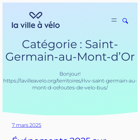
Aller
au
contenu
Catégorie :
Saint-
Germain-au-Mont-d’Or
Bonjour!
https://lavilleavelo.org/territoires/rlvv-saint-germain-au-
mont-d-or/routes-de-velo-bus/
7 mars 2025