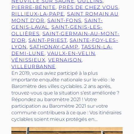
NEUVILLE SUR SAÔNE
, 
OULLINS
, 
PIERRE-BÉNITE
, 
PRÈS DE CHEZ VOUS
, 
RILLIEUX-LA-PAPE
, 
SAINT ROMAIN AU
MONT D’OR
, 
SAINT-FONS
, 
SAINT-
GENIS-LAVAL
, 
SAINT-GENIS-LES-
OLLIÈRES
, 
SAINT-GERMAIN-AU-MONT-
D’OR
, 
SAINT-PRIEST
, 
SAINTE-FOY-LES-
LYON
, 
SATHONAY-CAMP
, 
TASSIN-LA-
DEMI-LUNE
, 
VAULX-EN-VELIN
, 
VÉNISSIEUX
, 
VERNAISON
, 
VILLEURBANNE
En 2019, vous aviez participé à la plus
importante enquête nationale sur le vélo : le
Baromètre des villes cyclables. 2 ans après,
trouvez-vous que la situation s’est améliorée ?
Répondez au baromètre 2021 ! Votre
participation au Baromètre 2021 sur votre
commune contribuera à ce que : Vos itinéraires
cyclables soient mieux protégés en…