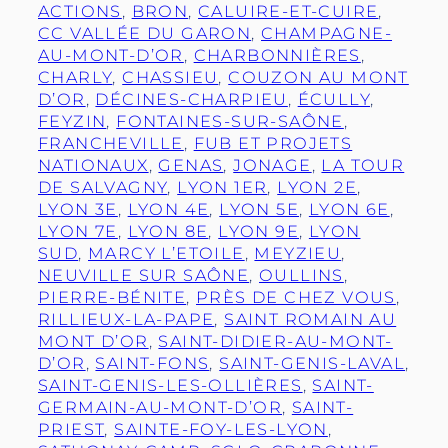
ACTIONS
, 
BRON
, 
CALUIRE-ET-CUIRE
, 
CC VALLÉE DU GARON
, 
CHAMPAGNE-
AU-MONT-D’OR
, 
CHARBONNIÈRES
, 
CHARLY
, 
CHASSIEU
, 
COUZON AU MONT
D’OR
, 
DÉCINES-CHARPIEU
, 
ÉCULLY
, 
FEYZIN
, 
FONTAINES-SUR-SAÔNE
, 
FRANCHEVILLE
, 
FUB ET PROJETS
NATIONAUX
, 
GENAS
, 
JONAGE
, 
LA TOUR
DE SALVAGNY
, 
LYON 1ER
, 
LYON 2E
, 
LYON 3E
, 
LYON 4E
, 
LYON 5E
, 
LYON 6E
, 
LYON 7E
, 
LYON 8E
, 
LYON 9E
, 
LYON
SUD
, 
MARCY L’ETOILE
, 
MEYZIEU
, 
NEUVILLE SUR SAÔNE
, 
OULLINS
, 
PIERRE-BÉNITE
, 
PRÈS DE CHEZ VOUS
, 
RILLIEUX-LA-PAPE
, 
SAINT ROMAIN AU
MONT D’OR
, 
SAINT-DIDIER-AU-MONT-
D’OR
, 
SAINT-FONS
, 
SAINT-GENIS-LAVAL
, 
SAINT-GENIS-LES-OLLIÈRES
, 
SAINT-
GERMAIN-AU-MONT-D’OR
, 
SAINT-
PRIEST
, 
SAINTE-FOY-LES-LYON
, 