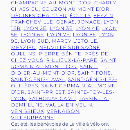
CHAMPAGNE-AU-MONT-D’OR
, 
CHARLY
, 
CHASSIEU
, 
COUZON AU MONT D’OR
, 
DÉCINES-CHARPIEU
, 
ÉCULLY
, 
FEYZIN
, 
FRANCHEVILLE
, 
GENAS
, 
JONAGE
, 
LYON
1ER
, 
LYON 2E
, 
LYON 3E
, 
LYON 4E
, 
LYON
5E
, 
LYON 6E
, 
LYON 7E
, 
LYON 8E
, 
LYON
9E
, 
LYON SUD
, 
MARCY L’ETOILE
, 
MEYZIEU
, 
NEUVILLE SUR SAÔNE
, 
OULLINS
, 
PIERRE-BÉNITE
, 
PRÈS DE
CHEZ VOUS
, 
RILLIEUX-LA-PAPE
, 
SAINT
ROMAIN AU MONT D’OR
, 
SAINT-
DIDIER-AU-MONT-D’OR
, 
SAINT-FONS
, 
SAINT-GENIS-LAVAL
, 
SAINT-GENIS-LES-
OLLIÈRES
, 
SAINT-GERMAIN-AU-MONT-
D’OR
, 
SAINT-PRIEST
, 
SAINTE-FOY-LES-
LYON
, 
SATHONAY-CAMP
, 
TASSIN-LA-
DEMI-LUNE
, 
VAULX-EN-VELIN
, 
VÉNISSIEUX
, 
VERNAISON
, 
VILLEURBANNE
Cet été, les bénévoles de La Ville à Vélo ont