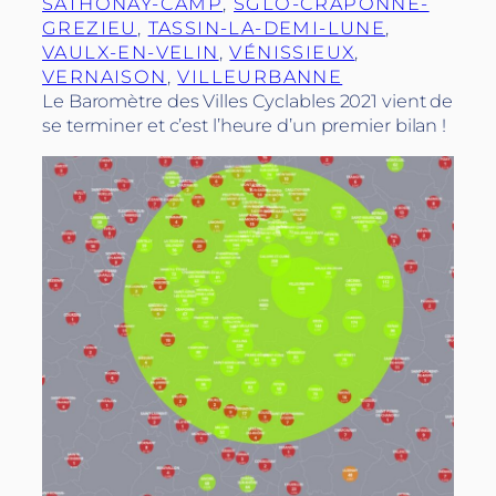
SATHONAY-CAMP
, 
SGLO-CRAPONNE-
GREZIEU
, 
TASSIN-LA-DEMI-LUNE
, 
VAULX-EN-VELIN
, 
VÉNISSIEUX
, 
VERNAISON
, 
VILLEURBANNE
Le Baromètre des Villes Cyclables 2021 vient de
se terminer et c’est l’heure d’un premier bilan !