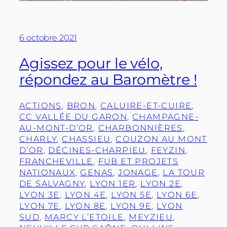
6 octobre 2021
Agissez pour le vélo,
répondez au Baromètre !
ACTIONS
, 
BRON
, 
CALUIRE-ET-CUIRE
, 
CC VALLÉE DU GARON
, 
CHAMPAGNE-
AU-MONT-D’OR
, 
CHARBONNIÈRES
, 
CHARLY
, 
CHASSIEU
, 
COUZON AU MONT
D’OR
, 
DÉCINES-CHARPIEU
, 
FEYZIN
, 
FRANCHEVILLE
, 
FUB ET PROJETS
NATIONAUX
, 
GENAS
, 
JONAGE
, 
LA TOUR
DE SALVAGNY
, 
LYON 1ER
, 
LYON 2E
, 
LYON 3E
, 
LYON 4E
, 
LYON 5E
, 
LYON 6E
, 
LYON 7E
, 
LYON 8E
, 
LYON 9E
, 
LYON
SUD
, 
MARCY L’ETOILE
, 
MEYZIEU
, 