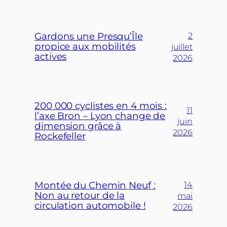
Gardons une Presqu’Île
2
propice aux mobilités
juillet
actives
2026
200 000 cyclistes en 4 mois :
11
l’axe Bron – Lyon change de
juin
dimension grâce à
2026
Rockefeller
Montée du Chemin Neuf :
14
Non au retour de la
mai
circulation automobile !
2026