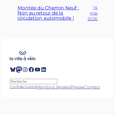
Montée du Chemin Neuf :
14
Non au retour de la
mai
circulation automobile !
2026
Bluesky
Mastodon
Instagram
Facebook
YouTube
LinkedIn
R
e
Mentions légales
Presse
Contact
Confidentialité
c
h
e
r