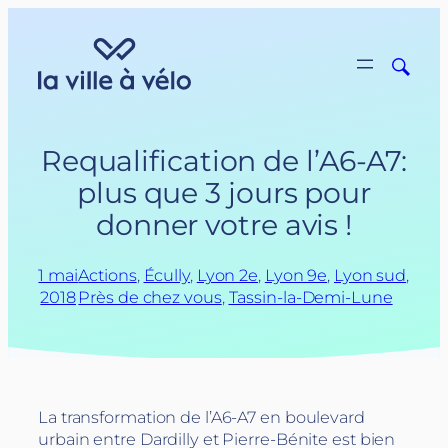
Aller
au
contenu
Requalification de l’A6-A7:
plus que 3 jours pour
donner votre avis !
1 mai
Actions
, 
Écully
, 
Lyon 2e
, 
Lyon 9e
, 
Lyon sud
, 
2018
Près de chez vous
, 
Tassin-la-Demi-Lune
La transformation de l’A6-A7 en boulevard
urbain entre Dardilly et Pierre-Bénite est bien