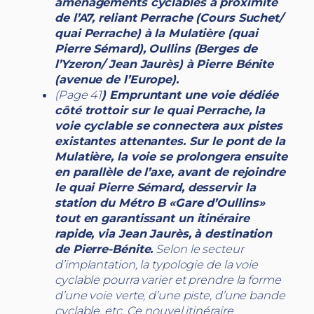
aménagements cyclables à proximité
de l’A7, reliant Perrache (Cours Suchet/
quai Perrache) à la Mulatière (quai
Pierre Sémard), Oullins (Berges de
l’Yzeron/ Jean Jaurès) à Pierre Bénite
(avenue de l’Europe).
(Page 41
) Empruntant une voie dédiée
côté trottoir sur le quai Perrache, la
voie cyclable se connectera aux pistes
existantes attenantes. Sur le pont de la
Mulatière, la voie se prolongera ensuite
en parallèle de l’axe, avant de rejoindre
le quai Pierre Sémard, desservir la
station du Métro B «Gare d’Oullins»
tout en garantissant un itinéraire
rapide, via Jean Jaurès, à destination
de Pierre-Bénite.
Selon le secteur
d’implantation, la typologie de la voie
cyclable pourra varier et prendre la forme
d’une voie verte, d’une piste, d’une bande
cyclable, etc. Ce nouvel itinéraire