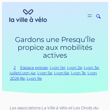
Aller
au
contenu
Gardons une Presqu’Île
propice aux mobilités
actives
2
Espace presse
, 
Lyon 1er
, 
Lyon 2e
, 
Lyon 3e
, 
juillet
Lyon 4e
, 
Lyon 5e
, 
Lyon 6e
, 
Lyon 7e
, 
Lyon
2026
8e
, 
Lyon 9e
Les associations La Ville à Vélo et Les Droits du