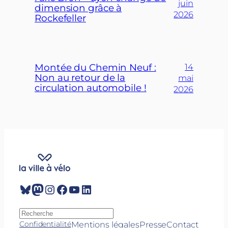
juin
dimension grâce à
2026
Rockefeller
Montée du Chemin Neuf :
14
Non au retour de la
mai
circulation automobile !
2026
Bluesky
Mastodon
Instagram
Facebook
YouTube
LinkedIn
R
e
Mentions légales
Presse
Contact
Confidentialité