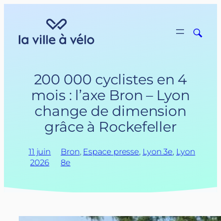
Aller
au
contenu
200 000 cyclistes en 4
mois : l’axe Bron – Lyon
change de dimension
grâce à Rockefeller
11 juin
Bron
, 
Espace presse
, 
Lyon 3e
, 
Lyon
2026
8e