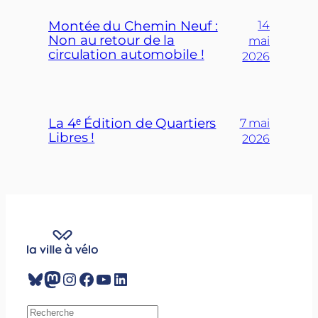
Montée du Chemin Neuf :
14
Non au retour de la
mai
circulation automobile !
2026
La 4ᵉ Édition de Quartiers
7 mai
Libres !
2026
Bluesky
Mastodon
Instagram
Facebook
YouTube
LinkedIn
R