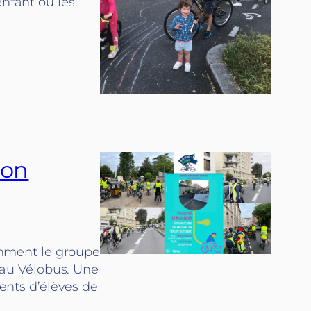
enfant où les
son
Comment le groupe
e au Vélobus. Une
rents d’élèves de