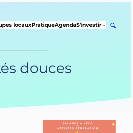
upes locaux
Pratique
Agenda
S’investir
tés douces