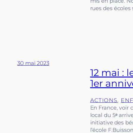
mis en place. No
rues des écoles 
30 mai 2023
12 mai : 
1er anniv
ACTIONS
, 
ENF
En France, voir 
local du 5ᵉ arri
initiative des b
l’école F.Buisso