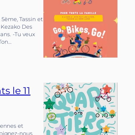
 5ème, Tassin et
! Kezako Des
 ans. -Tu veux
-Ton…
s le 11
iennes et
ejoignez-nous