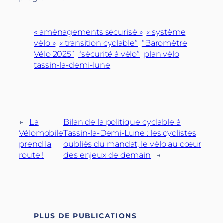
« aménagements sécurisé »
« système
vélo »
« transition cyclable”
“Baromètre
Vélo 2025”
“sécurité à vélo”
plan vélo
tassin-la-demi-lune
←
La
Bilan de la politique cyclable à
Vélomobile
Tassin-la-Demi-Lune : les cyclistes
prend la
oubliés du mandat, le vélo au cœur
route !
des enjeux de demain
→
PLUS DE PUBLICATIONS