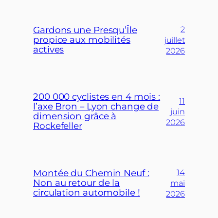
Gardons une Presqu’Île
2
propice aux mobilités
juillet
actives
2026
200 000 cyclistes en 4 mois :
11
l’axe Bron – Lyon change de
juin
dimension grâce à
2026
Rockefeller
Montée du Chemin Neuf :
14
Non au retour de la
mai
circulation automobile !
2026