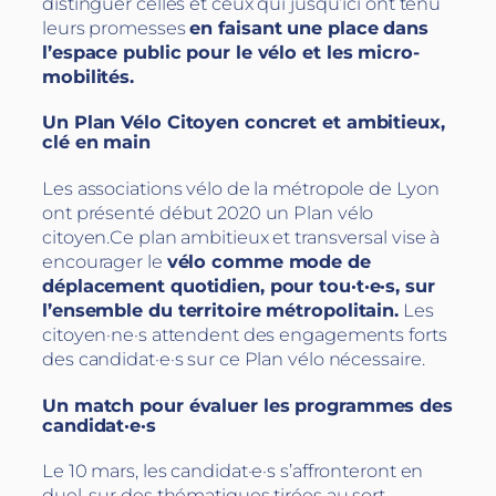
distinguer celles et ceux qui jusqu’ici ont tenu
leurs promesses
en faisant une place dans
l’espace public pour le vélo et les micro-
mobilités.
Un Plan Vélo Citoyen concret et ambitieux,
clé en main
Les associations vélo de la métropole de Lyon
ont présenté début 2020 un Plan vélo
citoyen.Ce plan ambitieux et transversal vise à
encourager le
vélo comme mode de
déplacement quotidien, pour tou·t·e·s, sur
l’ensemble du territoire métropolitain.
Les
citoyen·ne·s attendent des engagements forts
des candidat·e·s sur ce Plan vélo nécessaire.
Un match pour évaluer les programmes des
candidat·e·s
Le 10 mars, les candidat·e·s s’affronteront en
duel, sur des thématiques tirées au sort –