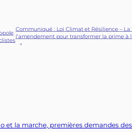
Communiqué : Loi Climat et Résilience – La V
ropole
l’amendement pour transformer la prime à l
listes
→
 vélo et la marche, premières demandes de