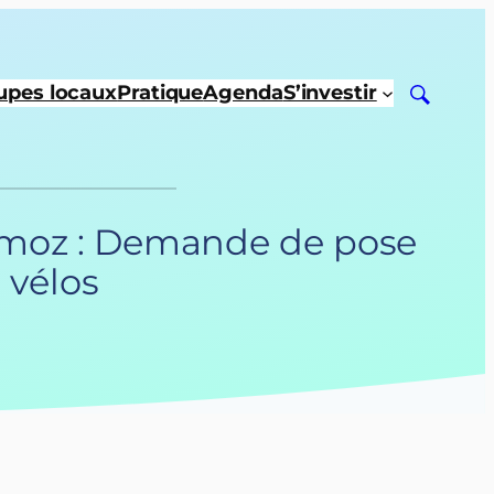
upes locaux
Pratique
Agenda
S’investir
ermoz : Demande de pose
 vélos