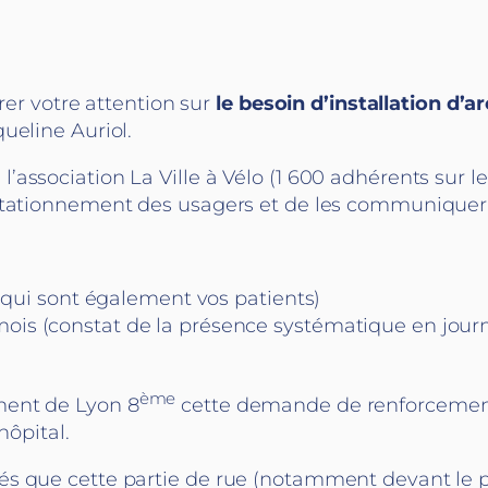
rer votre attention sur
le besoin d’installation d’a
queline Auriol.
association La Ville à Vélo (1 600 adhérents sur l
 stationnement des usagers et de les communiquer 
ui sont également vos patients)
 mois (constat de la présence systématique en jour
ème
ment de Lyon 8
cette demande de renforcement d
hôpital.
 que cette partie de rue (notamment devant le parvi