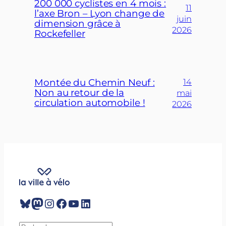
200 000 cyclistes en 4 mois :
11
l’axe Bron – Lyon change de
juin
dimension grâce à
2026
Rockefeller
Montée du Chemin Neuf :
14
Non au retour de la
mai
circulation automobile !
2026
Bluesky
Mastodon
Instagram
Facebook
YouTube
LinkedIn