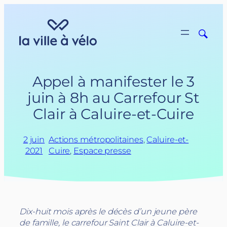
Aller
au
contenu
Appel à manifester le 3
juin à 8h au Carrefour St
Clair à Caluire-et-Cuire
2 juin
Actions métropolitaines
, 
Caluire-et-
2021
Cuire
, 
Espace presse
Dix-huit mois après le décès d’un jeune père
de famille, le carrefour Saint Clair à Caluire-et-