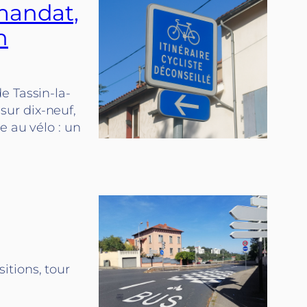
 mandat,
n
e Tassin-la-
ur dix-neuf,
e au vélo : un
itions, tour