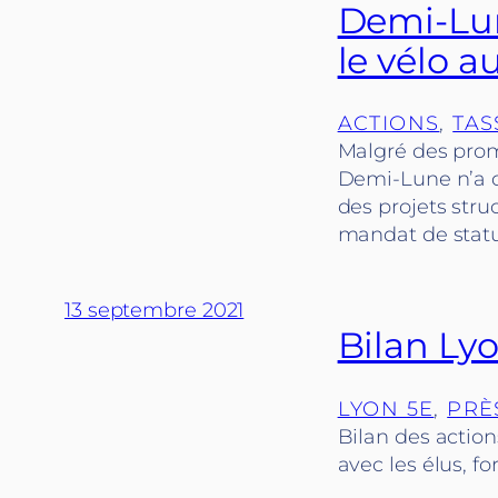
Demi-Lun
le vélo 
ACTIONS
, 
TAS
Malgré des prom
Demi-Lune n’a q
des projets stru
mandat de statu
13 septembre 2021
Bilan Lyo
LYON 5E
, 
PRÈ
Bilan des actio
avec les élus, f