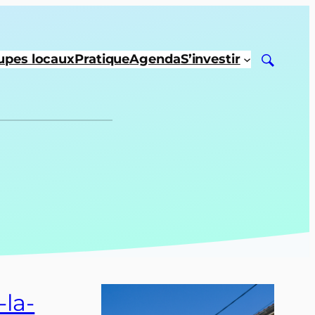
upes locaux
Pratique
Agenda
S’investir
-la-