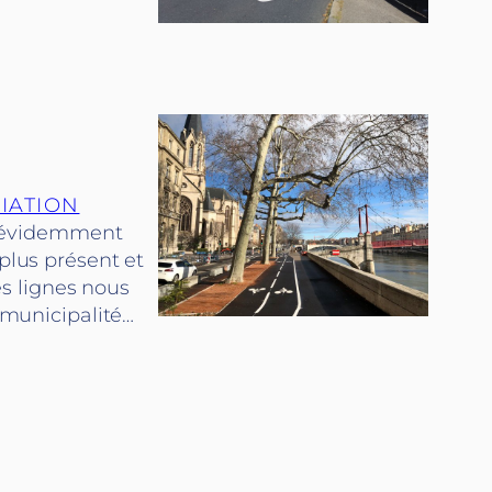
CIATION
st évidemment
 plus présent et
s lignes nous
e municipalité…