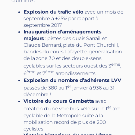
d’un titre :
Explosion du trafic vélo
avec un mois de
septembre à +25% par rapport à
septembre 2017
Inauguration d’aménagements
majeurs
: pistes des quais Sarrail, et
Claude Bernard, piste du Pont Churchill,
bandes du cours Lafayette, généralisation
de la zone 30 et des double-sens
ème
cyclables sur les secteurs ouest des 3
,
ème
ème
6
et 7
arrondissements
Explosion du nombre d’adhérents LVV
er
passés de 380 au 1
janvier à 936 au 31
décembre !
Victoire du cours Gambetta
avec
er
création d’une voie bus-vélo sur le 1
axe
cyclable de la Métropole suite à la
mobilisation record de plus de 200
cyclistes