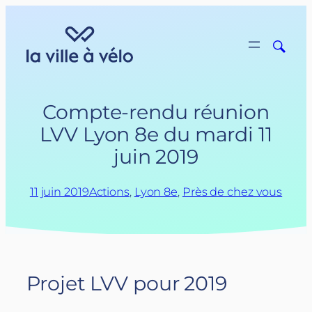
Aller
au
contenu
Compte-rendu réunion
LVV Lyon 8e du mardi 11
juin 2019
11 juin 2019
Actions
, 
Lyon 8e
, 
Près de chez vous
Projet LVV pour 2019