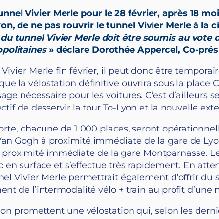
nel Vivier Merle pour le 28 février, après 18 moi
n, de ne pas rouvrir le tunnel Vivier Merle à la c
 du tunnel Vivier Merle doit être soumis au vote 
opolitaines
» déclare Dorothée Appercel, Co-présid
Vivier Merle fin février, il peut donc être temporai
sque la vélostation définitive ouvrira sous la place 
sage nécessaire pour les voitures. C’est d’ailleur
ctif de desservir la tour To-Lyon et la nouvelle ext
sorte, chacune de 1 000 places, seront opérationnel
Van Gogh à proximité immédiate de la gare de Lyon 
proximité immédiate de la gare Montparnasse. Le
ic en surface et s’effectue très rapidement. En atte
nnel Vivier Merle permettrait également d’offrir du
ent de l’intermodalité vélo + train au profit d’une
Lyon promettent une vélostation qui, selon les derni