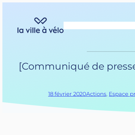
Aller
au
contenu
[Communiqué de presse] 
18 février 2020
Actions
, 
Espace p