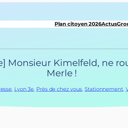
Plan citoyen 2026
Actus
Gro
Monsieur Kimelfeld, ne rouv
Merle !
resse
, 
Lyon 3e
, 
Près de chez vous
, 
Stationnement
, 