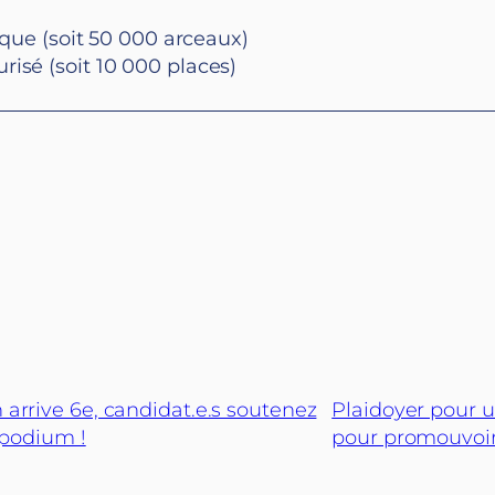
lique (soit 50 000 arceaux)
isé (soit 10 000 places)
 arrive 6e, candidat.e.s soutenez
Plaidoyer pour u
 podium !
pour promouvoir