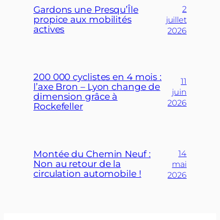
Gardons une Presqu’Île
2
propice aux mobilités
juillet
actives
2026
200 000 cyclistes en 4 mois :
11
l’axe Bron – Lyon change de
juin
dimension grâce à
2026
Rockefeller
Montée du Chemin Neuf :
14
Non au retour de la
mai
circulation automobile !
2026