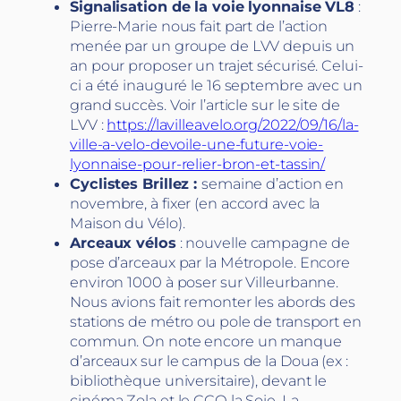
Signalisation de la voie lyonnaise VL8
:
Pierre-Marie nous fait part de l’action
menée par un groupe de LVV depuis un
an pour proposer un trajet sécurisé. Celui-
ci a été inauguré le 16 septembre avec un
grand succès. Voir l’article sur le site de
LVV :
https://lavilleavelo.org/2022/09/16/la-
ville-a-velo-devoile-une-future-voie-
lyonnaise-pour-relier-bron-et-tassin/
Cyclistes Brillez :
semaine d’action en
novembre, à fixer (en accord avec la
Maison du Vélo).
Arceaux vélos
: nouvelle campagne de
pose d’arceaux par la Métropole. Encore
environ 1000 à poser sur Villeurbanne.
Nous avions fait remonter les abords des
stations de métro ou pole de transport en
commun. On note encore un manque
d’arceaux sur le campus de la Doua (ex :
bibliothèque universitaire), devant le
cinéma Zola et le CCO la Soie, La