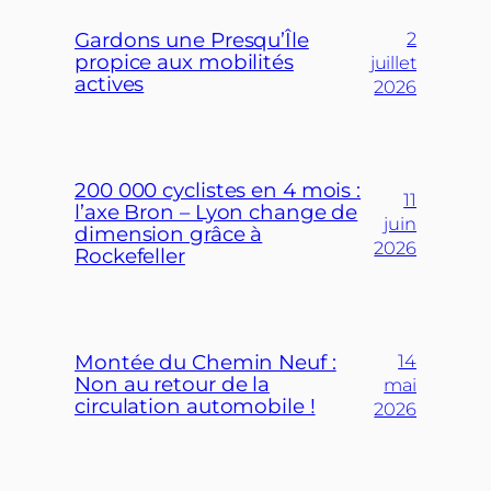
Gardons une Presqu’Île
2
propice aux mobilités
juillet
actives
2026
200 000 cyclistes en 4 mois :
11
l’axe Bron – Lyon change de
juin
dimension grâce à
2026
Rockefeller
Montée du Chemin Neuf :
14
Non au retour de la
mai
circulation automobile !
2026