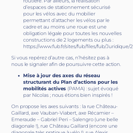
routière. Par ailleurs, la réalisation
d’espaces de stationnement sécurisé
pour les vélos avec du mobilier
permettant d’attacher les vélos par le
cadre et au moins une roue est une
obligation légale pour toutes les nouvelles
constructions de 2 logements ou plus :
https://www.fub.fr/sites/fub/files/fub/Juridiq
Si vous repérez d’autre cas, n’hésitez pas à
nous le signaler afin de poursuivre cette action.
Mise à jour des axes du réseau
structurant du Plan d’actions pour les
mobilités actives
(PAMA) : sujet évoqué
par Nicolas ; nous étions bien inspirés !
On propose les axes suivants : la rue Château-
Gaillard, axe Vauban-Viabert, axe Récamier –
Emeraude – Gabriel Peri – Salengro (une belle
diagonale !), rue Château Gaillard (encore une
diagonale très pratique à vélo !), rue Alexis