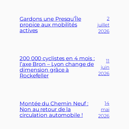
Gardons une Presqu’Île
2
propice aux mobilités
juillet
actives
2026
200 000 cyclistes en 4 mois :
11
l’axe Bron – Lyon change de
juin
dimension grâce à
2026
Rockefeller
Montée du Chemin Neuf :
14
Non au retour de la
mai
circulation automobile !
2026