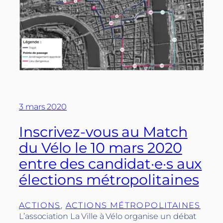
3 mars 2020
Inscrivez-vous au Match
du Vélo le 10 mars 2020
entre des candidat·e·s aux
élections métropolitaines
ACTIONS
, 
ACTIONS MÉTROPOLITAINES
L’association La Ville à Vélo organise un débat