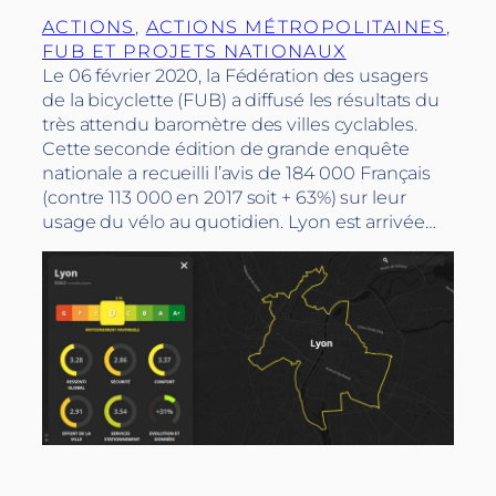
ACTIONS
, 
ACTIONS MÉTROPOLITAINES
, 
FUB ET PROJETS NATIONAUX
Le 06 février 2020, la Fédération des usagers
de la bicyclette (FUB) a diffusé les résultats du
très attendu baromètre des villes cyclables.
Cette seconde édition de grande enquête
nationale a recueilli l’avis de 184 000 Français
(contre 113 000 en 2017 soit + 63%) sur leur
usage du vélo au quotidien. Lyon est arrivée…