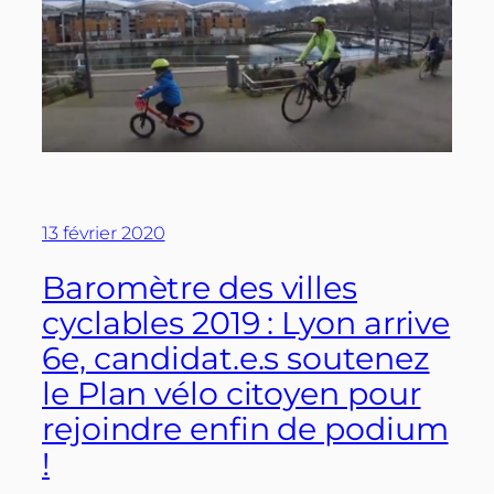
13 février 2020
Baromètre des villes
cyclables 2019 : Lyon arrive
6e, candidat.e.s soutenez
le Plan vélo citoyen pour
rejoindre enfin de podium
!