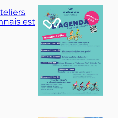
eliers
nnais est