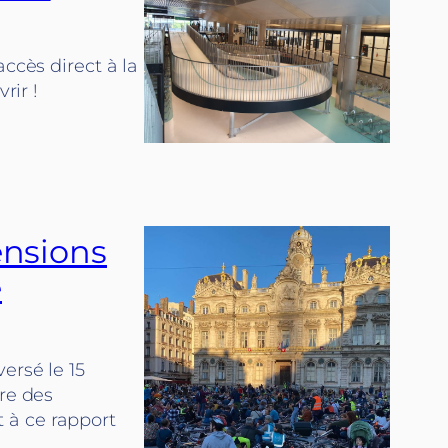
ccès direct à la
rir !
tensions
e
ersé le 15
tre des
 à ce rapport
0