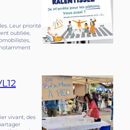
es. Leur priorité
vent oubliée,
omobilistes,
s, notamment
VL12
er vivant, des
partager