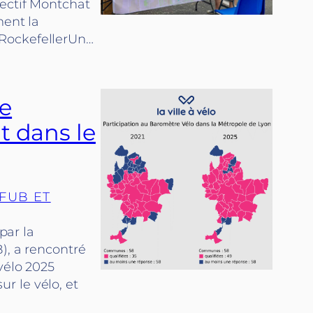
lectif Montchat
ment la
 RockefellerUn…
e
t dans le
FUB ET
par la
), a rencontré
vélo 2025
r le vélo, et