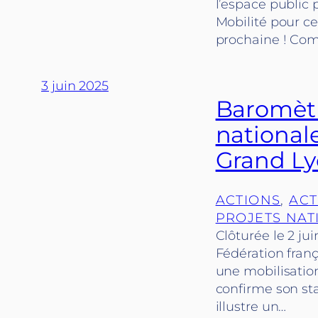
l’espace public 
Mobilité pour ce
prochaine ! Com
3 juin 2025
Baromètr
nationale
Grand L
ACTIONS
, 
ACT
PROJETS NAT
Clôturée le 2 jui
Fédération franç
une mobilisation
confirme son st
illustre un…