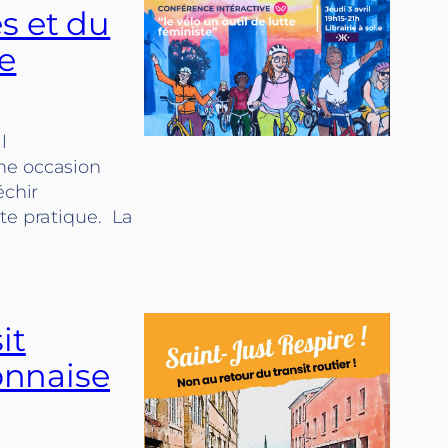
s et du
te
l
 Une occasion
échir
te pratique. La
it
yonnaise