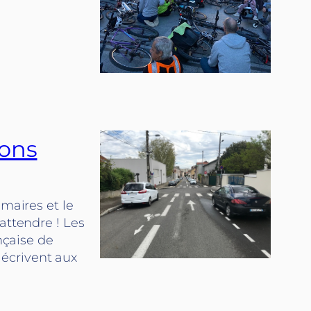
tons
 maires et le
attendre ! Les
nçaise de
écrivent aux