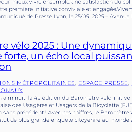
pour mieux vivre ensemble.Une satisfaction du col
tte première initiative conviviale et engagée.Vive
muniqué de Presse Lyon, le 25/05 2025 – Avenue
e vélo 2025 : Une dynamiqu
 forte, un écho local puissan
yon
IONS MÉTROPOLITAINES
, 
ESPACE PRESSE
, 
IONAUX
n à minuit, la 4e édition du Baromètre vélo, initiée 
aise des Usagères et Usagers de la Bicyclette (FUB
 sans précédent ! Avec ces chiffres, le Baromètre 
atut de plus grande enquête citoyenne au monde su