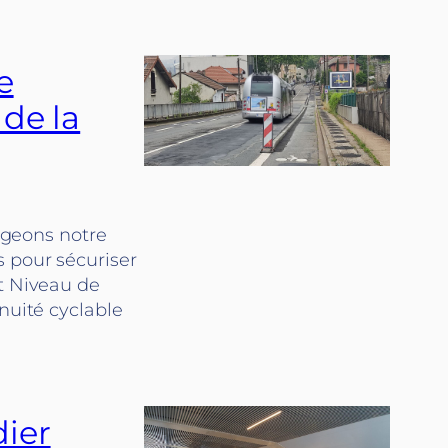
e
 de la
tageons notre
 pour sécuriser
ut Niveau de
nuité cyclable
dier